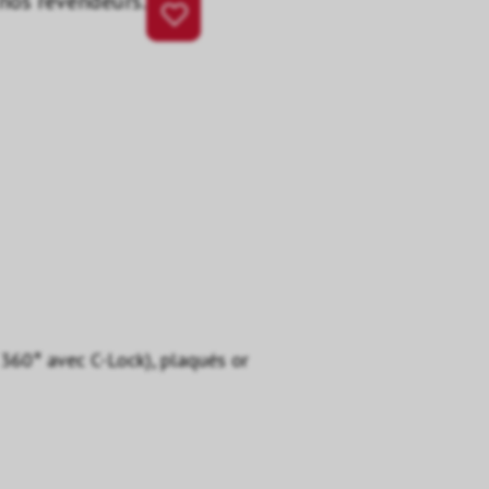
 nos revendeurs.
360° avec C-Lock), plaqués or