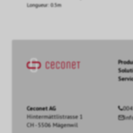
Longueur: 0.5m
Produ
Solut
Servi
Ceconet AG
004
Hintermättlistrasse 1
in
CH - 5506 Mägenwil