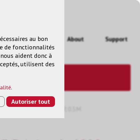
n
FR
nécessaires au bon
Actualités
About
Support
e de fonctionnalités
s nous aident donc à
ceptés, utilisent des
alité
.
Autoriser tout
- DVI-D (M), NOIR, 1080P, 0.5M