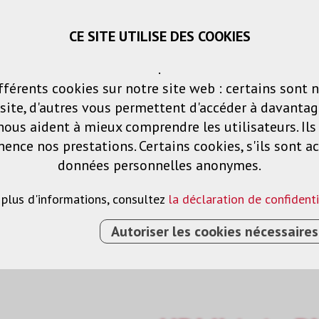
CE SITE UTILISE DES COOKIES
Panier
Listes de voeux
Connexio
.
fférents cookies sur notre site web : certains sont 
Produits
Solutions
Services
ite, d'autres vous permettent d'accéder à davantag
nous aident à mieux comprendre les utilisateurs. Il
nce nos prestations. Certains cookies, s'ils sont ac
données personnelles anonymes.
 plus d'informations, consultez
la déclaration de confidenti
Autoriser les cookies nécessaires
›
CÂBLE DE RACCORDEMENT
›
HDMI-DVI
›
HDMI (M) 