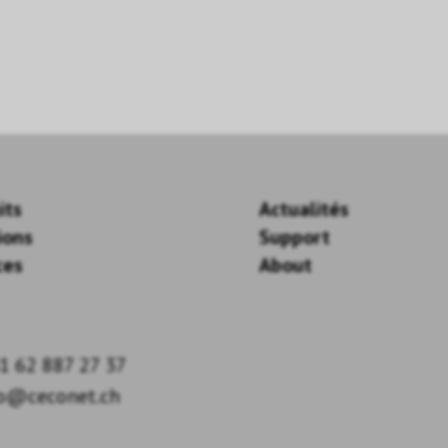
its
Actualités
ions
Support
ces
About
1 62 887 27 37
fo@ceconet.ch