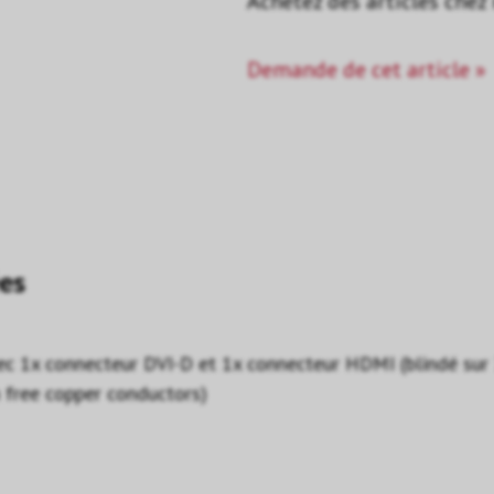
Achetez des articles chez
Demande de cet article »
es
c 1x connecteur DVI-D et 1x connecteur HDMI (blindé sur 
n free copper conductors)