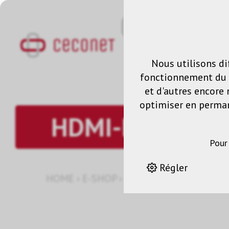
Nous utilisons di
fonctionnement du s
et d'autres encore 
optimiser en permane
HDMI-DVI
Pour
Régler
HOME
›
E-SHOP
›
GESTION DES SIGNAUX