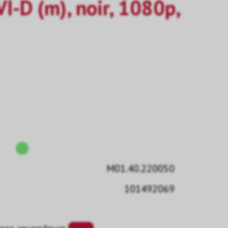
I-D (m), noir, 1080p,
M01.40.220050
101492069