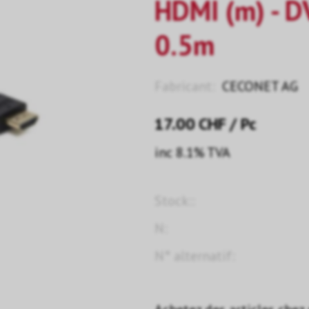
HDMI (m) - DV
0.5m
Fabricant:
CECONET AG
17.00
CHF
/ Pc
inc 8.1% TVA
Stock::
N:
N° alternatif: