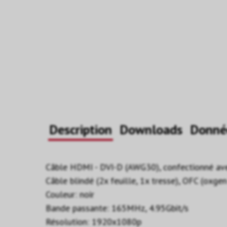
Description
Downloads
Donné
Câble HDMI - DVI-D (AWG30), confectionné ave
Câble blindé (2x feuille, 1x tresse), OFC (oxge
Couleur: noir
Bande passante: 165MHz, 4.95Gbit/s
Résolution: 1920x1080p