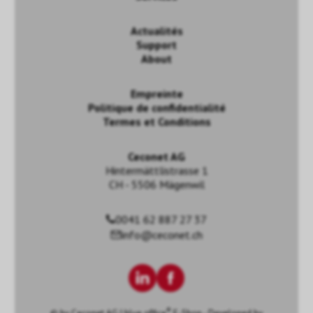
Actualités
Support
About
Empreinte
Politique de confidentialité
Termes et Conditions
Ceconet AG
Hintermättlistrasse 1
CH - 5506 Mägenwil
0041 62 887 27 37
info@ceconet.ch
®