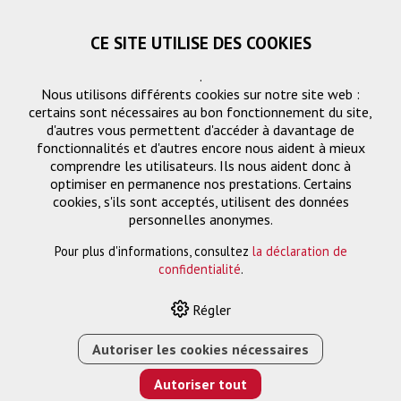
CE SITE UTILISE DES COOKIES
.
Nous utilisons différents cookies sur notre site web :
certains sont nécessaires au bon fonctionnement du site,
d'autres vous permettent d'accéder à davantage de
fonctionnalités et d'autres encore nous aident à mieux
comprendre les utilisateurs. Ils nous aident donc à
optimiser en permanence nos prestations. Certains
cookies, s'ils sont acceptés, utilisent des données
Câble de raccordement
personnelles anonymes.
Pour plus d'informations, consultez
la déclaration de
confidentialité
.
HOME
›
E-SHOP
›
GESTION DES SIGNAUX
›
CÂBLE DE
Régler
RACCORDEMENT
›
ADAPTATEUR 90° HDMI (M) : HDMI (F),
4K
Autoriser les cookies nécessaires
Autoriser tout