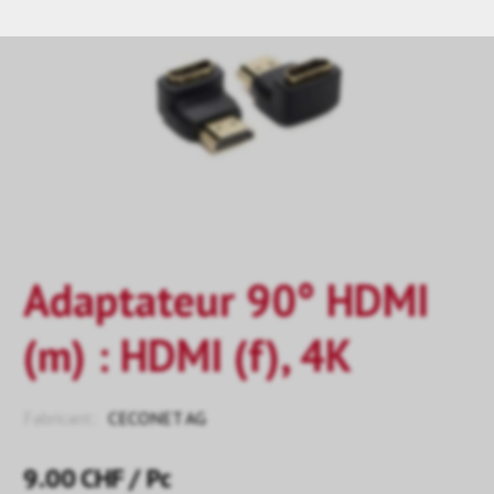
Adaptateur 90° HDMI
(m) : HDMI (f), 4K
Fabricant:
CECONET AG
9.00
CHF
/ Pc