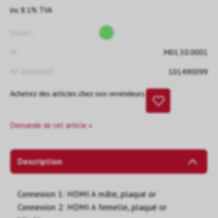
inc 8.1% TVA
Stock::
N:
M01.50.0001
N° alternatif:
101490099
Achetez des articles chez nos revendeurs.
Demande de cet article »
Description
Connexion 1: HDMI A mâle, plaqué or
Connexion 2: HDMI A femelle, plaqué or