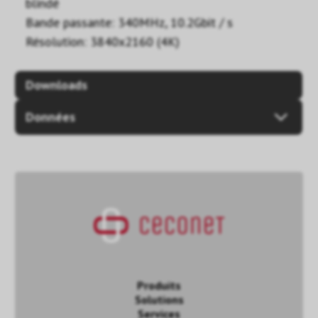
blindé
Bande passante: 340MHz, 10.2Gbit / s
Résolution: 3840x2160 (4K)
Downloads
Données
Produits
Solutions
Services