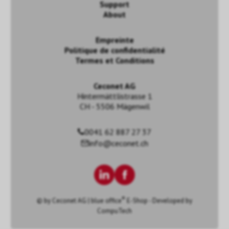
Support
About
Empreinte
Politique de confidentialité
Termes et Conditions
Ceconet AG
Hintermättlistrasse 1
CH - 5506 Mägenwil
0041 62 887 27 37
info@ceconet.ch
®
© by
Ceconet AG
|
blue office
E-Shop - Developed by
CompuTech