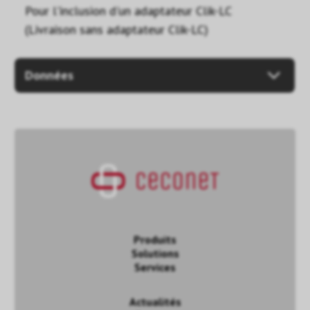
Pour l'inclusion d'un adaptateur Clik-LC
(Livraison sans adaptateur Clik-LC)
Données
Produits
Solutions
Services
Actualités