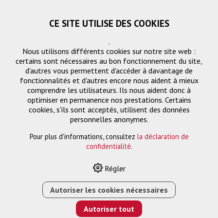
CE SITE UTILISE DES COOKIES
.
Nous utilisons différents cookies sur notre site web :
certains sont nécessaires au bon fonctionnement du site,
d'autres vous permettent d'accéder à davantage de
fonctionnalités et d'autres encore nous aident à mieux
comprendre les utilisateurs. Ils nous aident donc à
optimiser en permanence nos prestations. Certains
cookies, s'ils sont acceptés, utilisent des données
FTTH
personnelles anonymes.
Pour plus d'informations, consultez
la déclaration de
confidentialité
.
HOME
›
E-SHOP
›
FTTH/RÉSEAU
›
ADAPTATEURS
›
FTTH
›
Régler
CLIK-LC KEYSTONE HOUSING POUR LE CLIK-LC
Autoriser les cookies nécessaires
Autoriser tout