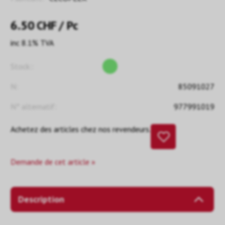
6.50
CHF
/ Pc
inc 8.1% TVA
Stock::
N:
85091027
N° alternatif:
977991019
Achetez des articles chez nos revendeurs.
Demande de cet article »
Description