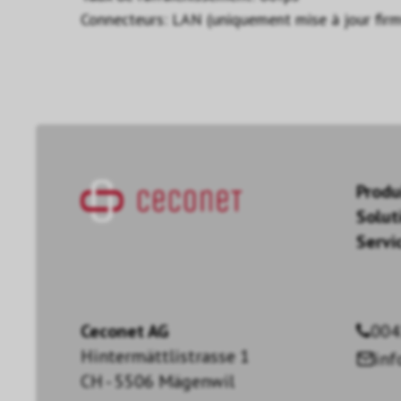
Connecteurs: LAN (uniquement mise à jour firm
Produ
Solut
Servi
Ceconet AG
004
Hintermättlistrasse 1
in
CH - 5506 Mägenwil