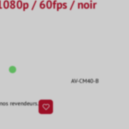
080p / 60fps / noir
AV-CM40-B
 nos revendeurs.