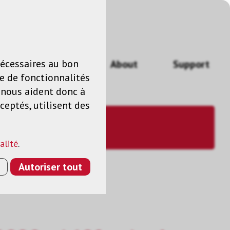
n
FR
nécessaires au bon
Actualités
About
Support
e de fonctionnalités
s nous aident donc à
ceptés, utilisent des
alité
.
Autoriser tout