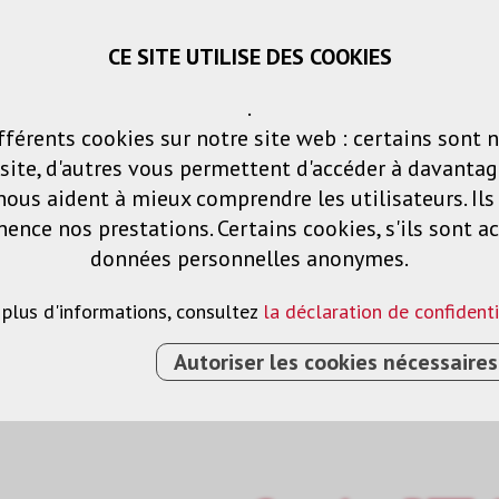
CE SITE UTILISE DES COOKIES
Panier
Listes de voeux
Connexio
.
fférents cookies sur notre site web : certains sont 
Produits
Solutions
Services
ite, d'autres vous permettent d'accéder à davantag
nous aident à mieux comprendre les utilisateurs. Il
nce nos prestations. Certains cookies, s'ils sont ac
données personnelles anonymes.
 plus d'informations, consultez
la déclaration de confidenti
Autoriser les cookies nécessaires
CAMÉRAS PTZ
›
CAMÉRA PTZ 1080P / 60FPS / NOIR