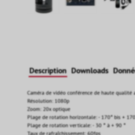
Description
Downloads
Donné
Caméra de vidéo conférence de haute qualité
Résolution: 1080p
Zoom: 20x optique
Plage de rotation horizontale: - 170° bis + 17
Plage de rotation verticale: - 30 ° à + 90 °
Taux de rafraîchissement: 60fps