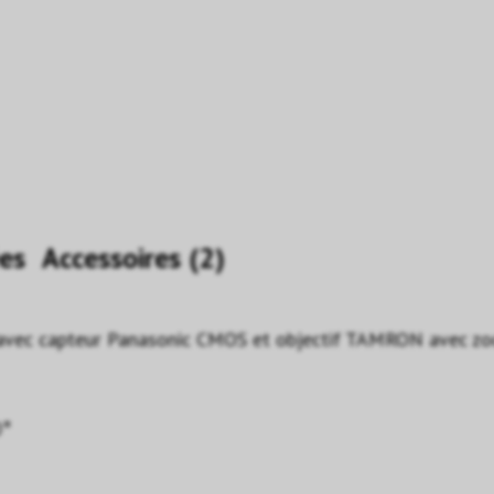
es
Accessoires (2)
 avec capteur Panasonic CMOS et objectif TAMRON avec zo
0°