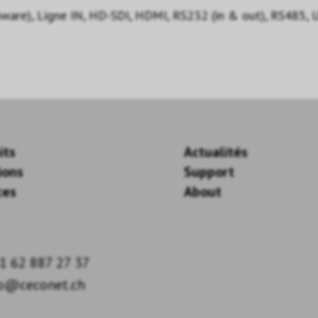
ware), Ligne IN, HD-SDI, HDMI, RS232 (in & out), RS485, 
its
Actualités
ions
Support
ces
About
1 62 887 27 37
fo@ceconet.ch