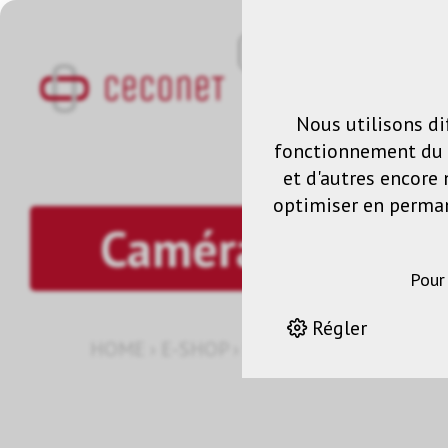
Nous utilisons di
fonctionnement du s
et d'autres encore 
optimiser en permane
Caméras ptz
Pour
Régler
HOME
›
E-SHOP
›
SYSTÈME DE CAMÉRA
›