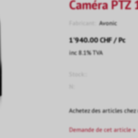
Caméra PTZ 1
Fabricant:
Avonic
1’940.00
CHF
/ Pc
inc 8.1% TVA
Stock::
N:
Achetez des articles chez
Demande de cet article »