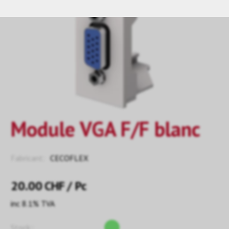
Module VGA F/F blanc
Fabricant:
CECOFLEX
20.00
CHF
/ Pc
inc 8.1% TVA
Stock::