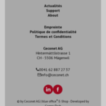
Actualités
Support
About
Empreinte
Politique de confidentialité
Termes et Conditions
Ceconet AG
Hintermättlistrasse 1
CH - 5506 Mägenwil
0041 62 887 27 37
info@ceconet.ch
®
© by
Ceconet AG
|
blue office
E-Shop - Developed by