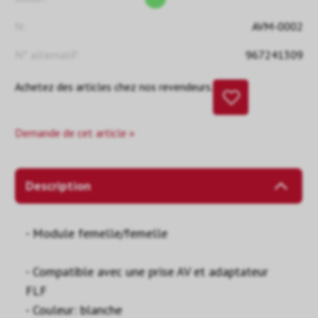
N:
AVM-0002
N° alternatif:
967241309
Achetez des articles chez nos revendeurs.
Demande de cet article »
Description
- Module femelle/femelle
- Compatible avec une prise AV et adaptateur
FLF
- Couleur: blanche