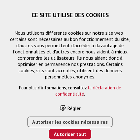
CE SITE UTILISE DES COOKIES
.
Nous utilisons différents cookies sur notre site web :
certains sont nécessaires au bon fonctionnement du site,
d'autres vous permettent d'accéder à davantage de
fonctionnalités et d'autres encore nous aident à mieux
comprendre les utilisateurs. Ils nous aident donc à
optimiser en permanence nos prestations. Certains
cookies, s'ils sont acceptés, utilisent des données
Boîte de raccordement
personnelles anonymes.
Pour plus d'informations, consultez
la déclaration de
confidentialité
.
HOME
›
E-SHOP
›
GESTION DES SIGNAUX
›
BOÎTE DE
Régler
RACCORDEMENT
›
MODULE VGA F/F BLANC
Autoriser les cookies nécessaires
Autoriser tout