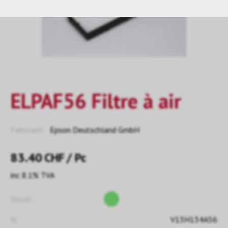
ELPAF56 Filtre à air
Fabricant:
Epson Deutschland GmbH
83.40
CHF
/ Pc
inc 8.1% TVA
Stock::
N:
V13H134A56