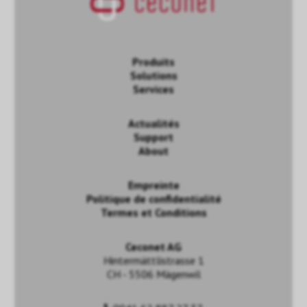
Produits
Solutions
Services
Actualités
Support
About
Empreinte
Politique de confidentialité
Termes et Conditions
Ceconet AG
Hintermättlistrasse 1
CH - 5506 Mägenwil