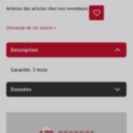
Achetez des articles chez nos revendeurs.
Demande de cet article »
Description
Garantie: 3 mois
Données