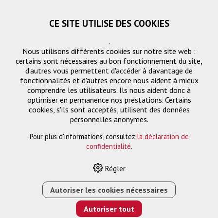
CE SITE UTILISE DES COOKIES
.
Nous utilisons différents cookies sur notre site web :
certains sont nécessaires au bon fonctionnement du site,
d'autres vous permettent d'accéder à davantage de
fonctionnalités et d'autres encore nous aident à mieux
comprendre les utilisateurs. Ils nous aident donc à
optimiser en permanence nos prestations. Certains
cookies, s'ils sont acceptés, utilisent des données
Montage de projecteurs
personnelles anonymes.
Pour plus d'informations, consultez
la déclaration de
confidentialité
.
HOME
›
E-SHOP
›
PROJECTION
›
MONTAGE DE
Régler
PROJECTEURS
›
SUPPORT PLAFOND QFIX GRIS 600-1000
MM <20 KG
Autoriser les cookies nécessaires
Autoriser tout