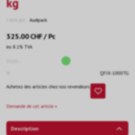
kg
Fabricant:
Audipack
325.00
CHF
/ Pc
inc 8.1% TVA
Stock::
N:
QFIX-1000TG
Achetez des articles chez nos revendeurs.
Demande de cet article »
Description