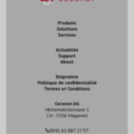
Produits
Solutions
Services
Actualités
Support
About
Empreinte
Politique de confidentialité
Termes et Conditions
Ceconet AG
Hintermättlistrasse 1
CH - 5506 Mägenwil
0041 62 887 27 37