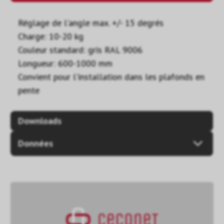
Réglage de l'angle max. +/- 15 degrés
Charge: 10-20 kg
Couleur standard: gris RAL 9006
Longueur: 600-1000 mm
Convient pour l'installation dans les plafonds en
pente
Downloads
Données