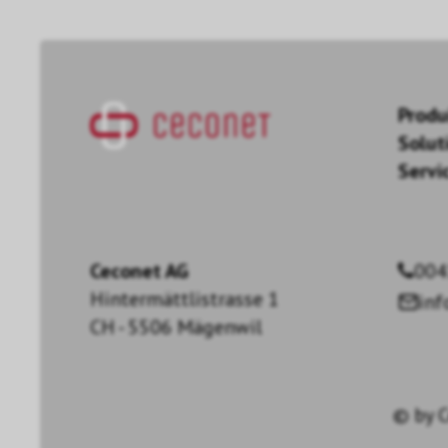
Produ
Solut
Servi
Ceconet AG
004
Hintermättlistrasse 1
in
CH - 5506 Mägenwil
© by
C