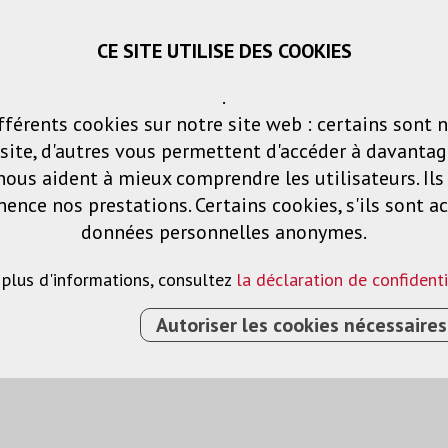
CE SITE UTILISE DES COOKIES
Panier
Listes de voeux
Connexio
.
fférents cookies sur notre site web : certains sont 
Produits
Solutions
Services
ite, d'autres vous permettent d'accéder à davantag
nous aident à mieux comprendre les utilisateurs. Il
nce nos prestations. Certains cookies, s'ils sont ac
données personnelles anonymes.
 plus d'informations, consultez
la déclaration de confidenti
Autoriser les cookies nécessaires
GE
›
SUPPORT POUR TABLETTE
›
ACCESSORIES
›
S24