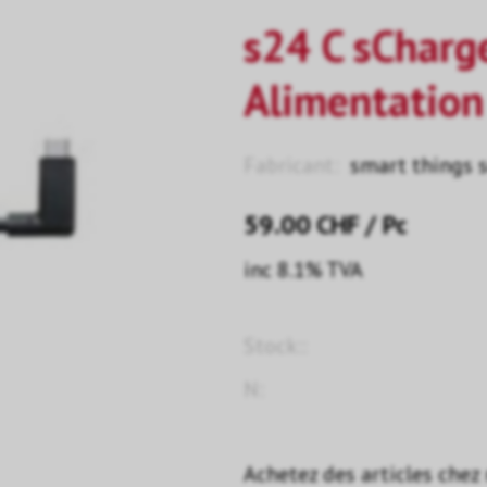
s24 C sChar
Alimentatio
Fabricant:
smart things 
59.00
CHF
/ Pc
inc 8.1% TVA
Stock::
N:
Achetez des articles chez