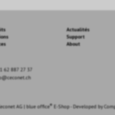
its
Actualités
ions
Support
ces
About
1 62 887 27 37
fo@ceconet.ch
®
econet AG
|
blue office
E-Shop - Developed by
Com