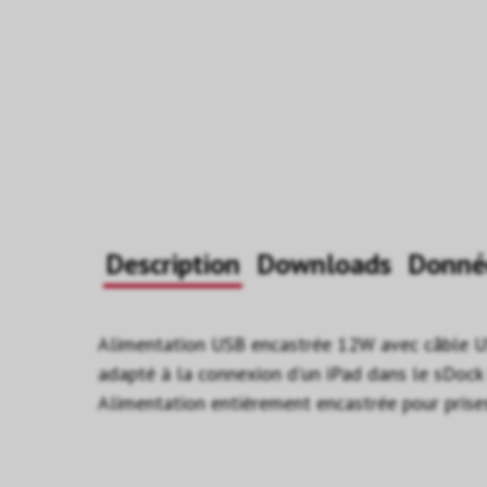
Description
Downloads
Donné
Alimentation USB encastrée 12W avec câble 
adapté à la connexion d'un iPad dans le sDock 
Alimentation entièrement encastrée pour pris