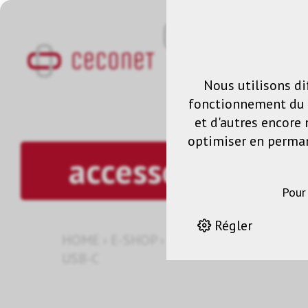
Nous utilisons di
fonctionnement du s
et d'autres encore 
optimiser en permane
accessories
Pour
Régler
HOME
›
E-SHOP
›
SOLUTION DE MONTA
USB-C