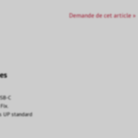
Demande de cet article »
es
USB-C
Fix.
es UP standard