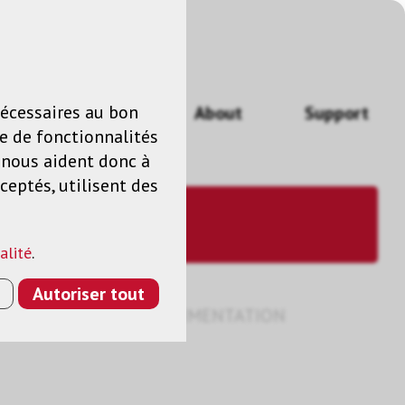
n
FR
nécessaires au bon
Actualités
About
Support
e de fonctionnalités
s nous aident donc à
ceptés, utilisent des
alité
.
Autoriser tout
 C SCHARGE 12W UP ALIMENTATION