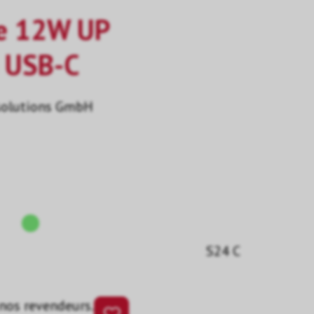
ge 12W UP
n USB-C
solutions GmbH
S24 C
 nos revendeurs.