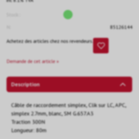
inc 8.1% TVA
Stock::
N:
85126144
Achetez des articles chez nos revendeurs.
Demande de cet article »
Description
Câble de raccordement simplex, Clik sur LC, APC,
simplex 2.7mm, blanc, SM G.657.A3
Traction 300N
Longueur: 80m