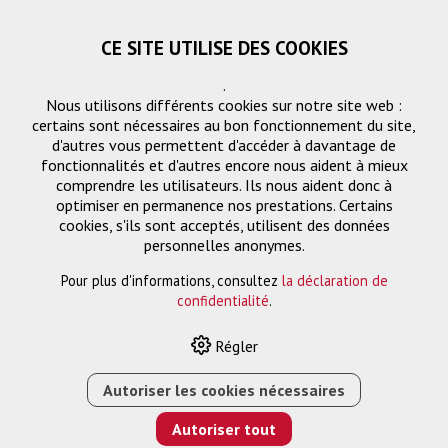
CE SITE UTILISE DES COOKIES
.
Nous utilisons différents cookies sur notre site web :
certains sont nécessaires au bon fonctionnement du site,
d'autres vous permettent d'accéder à davantage de
fonctionnalités et d'autres encore nous aident à mieux
comprendre les utilisateurs. Ils nous aident donc à
optimiser en permanence nos prestations. Certains
cookies, s'ils sont acceptés, utilisent des données
Clik-Clik Extension
personnelles anonymes.
Pour plus d'informations, consultez
la déclaration de
confidentialité
.
HOME
›
E-SHOP
›
FTTH/RÉSEAU
›
FTTH
›
CLIK-CLIK
Régler
EXTENSION
›
FIBRE CLIK-LC, EXTENSION, 80M
Autoriser les cookies nécessaires
Autoriser tout