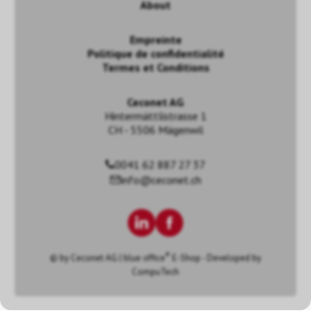
About
Empreinte
Politique de confidentialité
Termes et Conditions
Ceconet AG
Hintermättlistrasse 1
CH - 5506 Mägenwil
0041 62 887 27 37
info@ceconet.ch
®
© by
Ceconet AG
|
blue office
E-Shop - Developed by
CompuTech