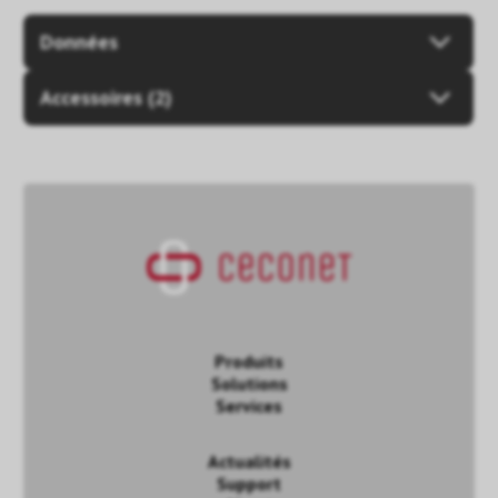
Données
Accessoires (2)
Produits
Solutions
Services
Actualités
Support