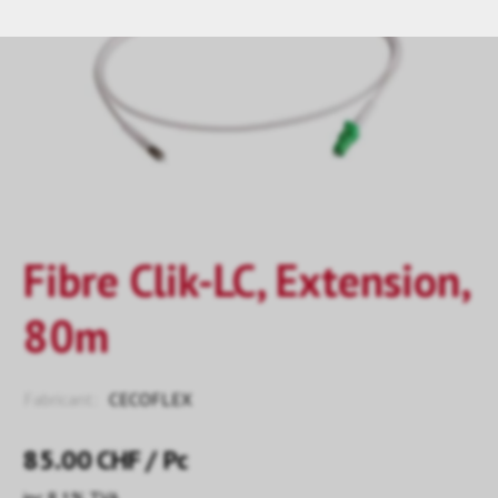
Fibre Clik-LC, Extension,
80m
Fabricant:
CECOFLEX
85.00
CHF
/ Pc