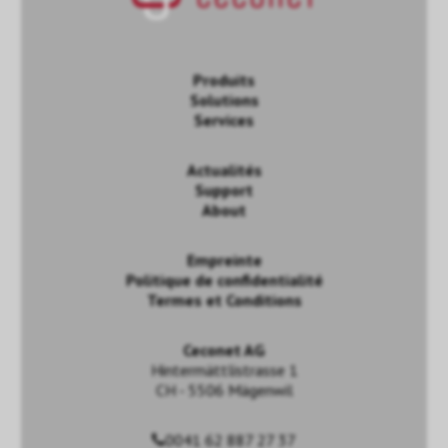
Produits
Solutions
Services
Actualités
Support
About
Empreinte
Politique de confidentialité
Termes et Conditions
Ceconet AG
Hintermättlistrasse 1
CH - 5506 Mägenwil
0041 62 887 27 37