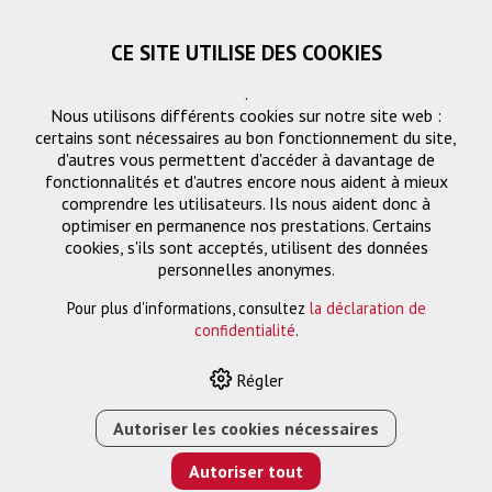
CE SITE UTILISE DES COOKIES
.
Nous utilisons différents cookies sur notre site web :
certains sont nécessaires au bon fonctionnement du site,
d'autres vous permettent d'accéder à davantage de
fonctionnalités et d'autres encore nous aident à mieux
comprendre les utilisateurs. Ils nous aident donc à
optimiser en permanence nos prestations. Certains
cookies, s'ils sont acceptés, utilisent des données
Fibre optique HDMI-HDMI
personnelles anonymes.
Pour plus d'informations, consultez
la déclaration de
confidentialité
.
HOME
›
E-SHOP
›
GESTION DES SIGNAUX
›
CÂBLE DE
Régler
RACCORDEMENT
›
FIBRE OPTIQUE HDMI-HDMI
›
CÂBLE
ARMÉ HDMI OPTIQUE 60M
Autoriser les cookies nécessaires
Autoriser tout