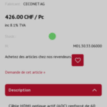
Fabricant:
CECONET AG
426.00
CHF
/ Pc
inc 8.1% TVA
Stock::
N:
M01.30.33.06000
Achetez des articles chez nos revendeurs.
Demande de cet article »
Description
Câble HDMI optique actif (AOC) renforcé de 60