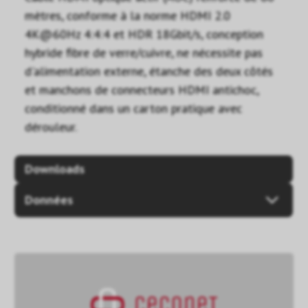
mètres, conforme à la norme HDMI 2.0
4K@60Hz 4:4:4 et HDR 18Gbit/s, conception
hybride fibre de verre/cuivre, ne nécessite pas
d'alimentation externe, étanche des deux côtés
et manchons de connecteurs HDMI antichoc,
conditionné dans un carton pratique avec
dérouleur.
Downloads
Données