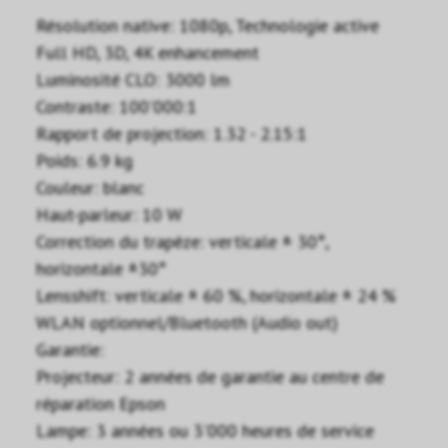
Résolution native: 1080p, Technologie active
Full HD, 3D, 4K enhancement
Luminosité CLO: 3000 lm
Contraste: 100'000:1
Rapport de projection: 1.32 - 2.15:1
Poids: 6.9 kg
Couleur: blanc
Haut-parleur: 10 W
Correction du trapèze: verticale ± 30°,
horizontale ±30°
Lensshift: verticale ± 60 %, horizontale ± 24 %
WLAN optionnel/Bluetooth (Audio out)
Garantie:
Projecteur: 2 années de garantie au centre de
réparation Epson
Lampe: 3 années ou 3'000 heures de service