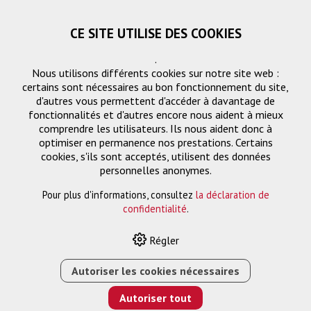
CE SITE UTILISE DES COOKIES
.
Nous utilisons différents cookies sur notre site web :
certains sont nécessaires au bon fonctionnement du site,
d'autres vous permettent d'accéder à davantage de
fonctionnalités et d'autres encore nous aident à mieux
comprendre les utilisateurs. Ils nous aident donc à
optimiser en permanence nos prestations. Certains
cookies, s'ils sont acceptés, utilisent des données
Projecteurs
personnelles anonymes.
Pour plus d'informations, consultez
la déclaration de
confidentialité
.
HOME
›
E-SHOP
›
PROJECTION
›
PROJECTEURS
›
EH-
Régler
TW7100 3LCD PROJECTEUR, FULL HD, 3000 CLO
Autoriser les cookies nécessaires
Autoriser tout