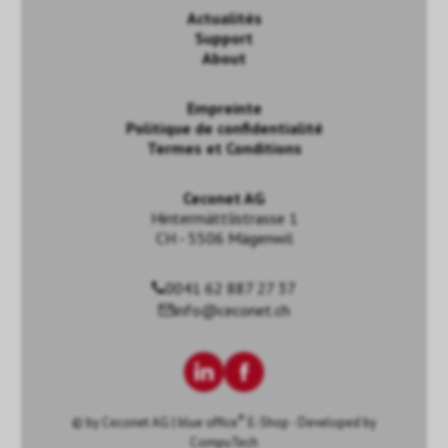
Actualités
Support
About
Empreinte
Politique de confidentialité
Termes et Conditions
Ceconet AG
Hintermättlistrasse 1
CH - 5506 Mägenwil
0041 62 887 27 37
info@ceconet.ch
®
© by
Ceconet AG
|
blue office
E-Shop - Developed by
CompuTech