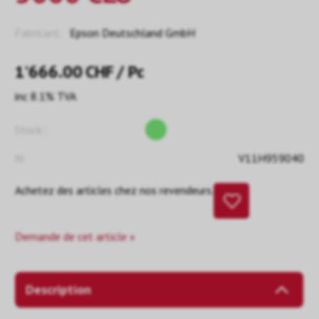
Fabricant:
Epson Deutschland GmbH
1’666.00
CHF
/ Pc
inc 8.1% TVA
Stock::
N:
V11H959040
Achetez des articles chez nos revendeurs.
Demande de cet article »
Description