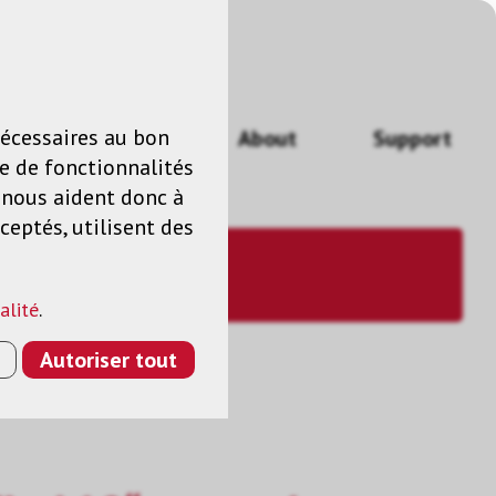
n
FR
nécessaires au bon
Actualités
About
Support
e de fonctionnalités
s nous aident donc à
ceptés, utilisent des
alité
.
Autoriser tout
10“, ARGENTÉ