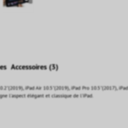
es
Accessoires (3)
0.2"(2019), iPad Air 10.5"(2019), iPad Pro 10.5"(2017), iPad
ne l'aspect élégant et classique de l'iPad.