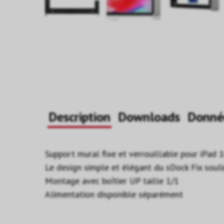
Description
Downloads
Donné
Support mural fixe et verrouillable pour iPad 1
Le design simple et élégant du sDock Fix soulig
Montage avec boîtier UP taille 1/1
Alimentation disponible séparément