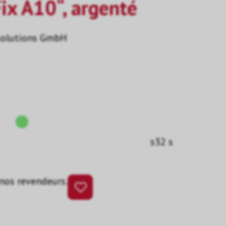
ix A10“, argenté
solutions GmbH
s32 s
 nos revendeurs.