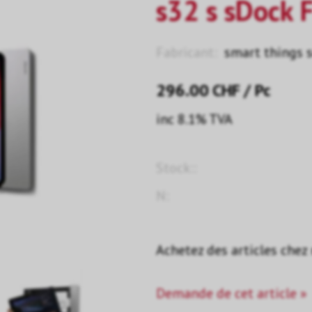
s32 s sDock F
Fabricant:
smart things 
296.00
CHF
/ Pc
inc 8.1% TVA
Stock::
N:
Achetez des articles chez
Demande de cet article »