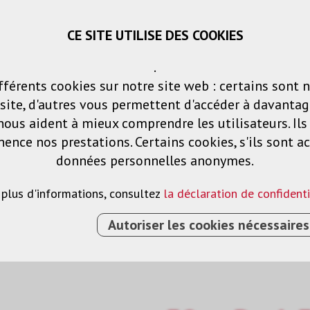
CE SITE UTILISE DES COOKIES
Panier
Listes de voeux
Connexio
.
fférents cookies sur notre site web : certains sont 
Produits
Solutions
Services
ite, d'autres vous permettent d'accéder à davantag
nous aident à mieux comprendre les utilisateurs. Il
nce nos prestations. Certains cookies, s'ils sont ac
blette
données personnelles anonymes.
 plus d'informations, consultez
la déclaration de confidenti
Autoriser les cookies nécessaires
GE
›
SUPPORT POUR TABLETTE
›
S32 S SDOCK FIX A