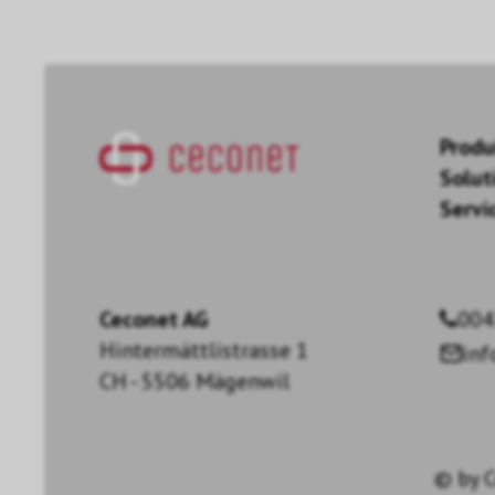
Produ
Solut
Servi
Ceconet AG
004
Hintermättlistrasse 1
in
CH - 5506 Mägenwil
© by
C