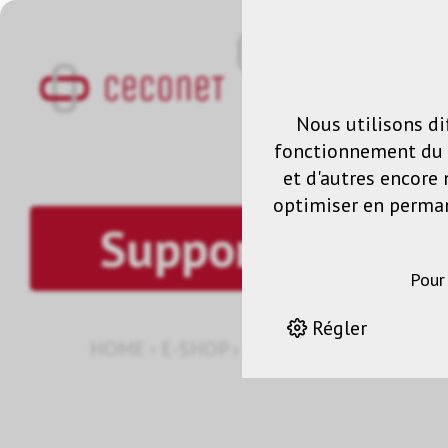
Nous utilisons di
fonctionnement du s
et d'autres encore 
optimiser en permane
Support pour ta
Pour
Régler
HOME
›
E-SHOP
›
SOLUTION DE MONTA