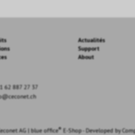
its
Actualités
ions
Support
ces
About
1 62 887 27 37
fo@ceconet.ch
®
econet AG
|
blue office
E-Shop - Developed by
Com