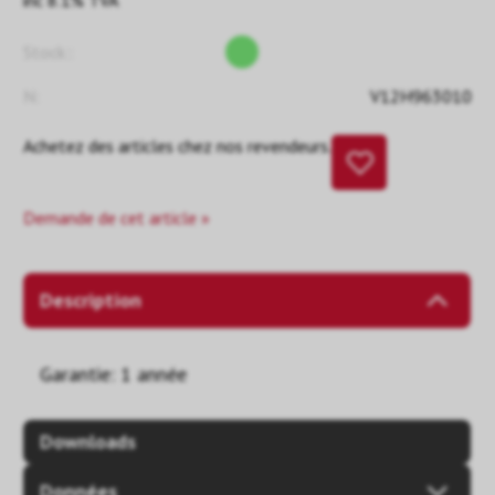
inc 8.1% TVA
Stock::
N:
V12H963010
Achetez des articles chez nos revendeurs.
Demande de cet article »
Description
Garantie: 1 année
Downloads
Données