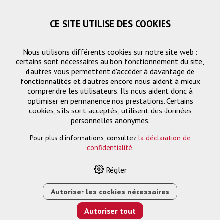
CE SITE UTILISE DES COOKIES
.
Nous utilisons différents cookies sur notre site web :
certains sont nécessaires au bon fonctionnement du site,
d'autres vous permettent d'accéder à davantage de
fonctionnalités et d'autres encore nous aident à mieux
comprendre les utilisateurs. Ils nous aident donc à
optimiser en permanence nos prestations. Certains
cookies, s'ils sont acceptés, utilisent des données
Solution de montage
personnelles anonymes.
Pour plus d'informations, consultez
la déclaration de
confidentialité
.
HOME
›
E-SHOP
›
SOLUTION DE MONTAGE
›
ELPMB60
Régler
CEILING MOUNT / FLOOR STAND
Autoriser les cookies nécessaires
Autoriser tout