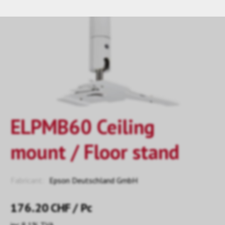
ELPMB60 Ceiling
mount / Floor stand
Fabricant:
Epson Deutschland GmbH
176.20
CHF
/ Pc