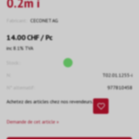
0.2m i
Fabricant:
CECONET AG
14.00
CHF
/ Pc
inc 8.1% TVA
Stock::
N:
T02.01.1255-i
N° alternatif:
977810458
Achetez des articles chez nos revendeurs.
Demande de cet article »