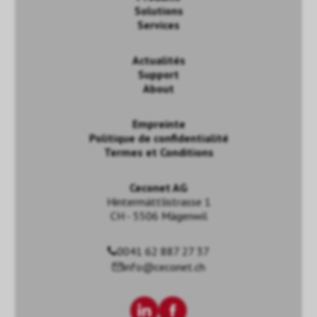
Solutions
Services
Actualités
Support
About
Empreinte
Politique de confidentialité
Termes et Conditions
Ceconet AG
Hintermättlistrasse 1
CH - 5506 Mägenwil
0041 62 887 27 37
info@ceconet.ch