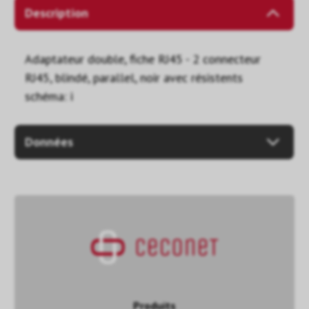
Description
Adaptateur double, fiche RJ45 - 2 connecteur
RJ45, blindé, parallel, noir avec résistents
schéma: i
Données
Produits