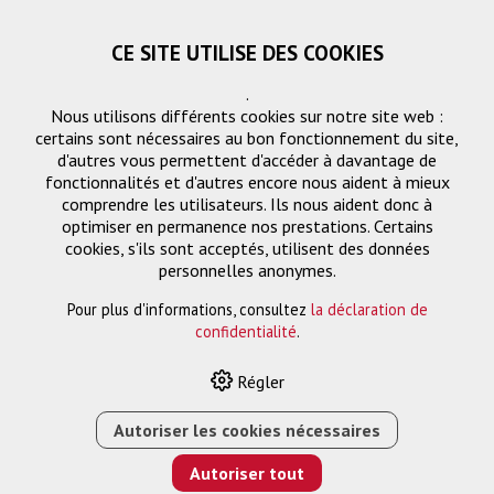
CE SITE UTILISE DES COOKIES
.
Nous utilisons différents cookies sur notre site web :
certains sont nécessaires au bon fonctionnement du site,
d'autres vous permettent d'accéder à davantage de
fonctionnalités et d'autres encore nous aident à mieux
comprendre les utilisateurs. Ils nous aident donc à
optimiser en permanence nos prestations. Certains
cookies, s'ils sont acceptés, utilisent des données
RJ45-RJ45
personnelles anonymes.
Pour plus d'informations, consultez
la déclaration de
confidentialité
.
HOME
›
E-SHOP
›
FTTH/RÉSEAU
›
ADAPTATEURS
›
Régler
ADAPTATEUR 2-FOIS
›
RJ45-RJ45
›
ADAPTATEUR
RJ45M/2XRJ45F BLINDÉ 0.2M I
Autoriser les cookies nécessaires
Autoriser tout