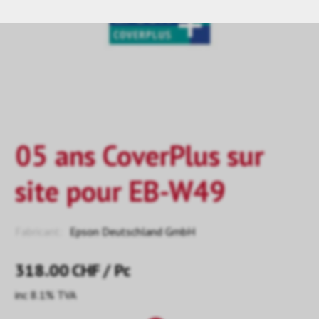
05 ans CoverPlus sur
site pour EB-W49
Fabricant:
Epson Deutschland GmbH
318.00
CHF
/ Pc
inc 8.1% TVA