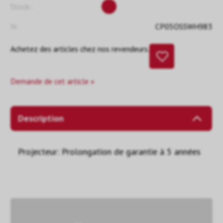
Stock::
N:
CP05OSSWH983
Achetez des articles chez nos revendeurs.
Demande de cet article »
Description
Projecteur: Prolongation de garantie à 5 années