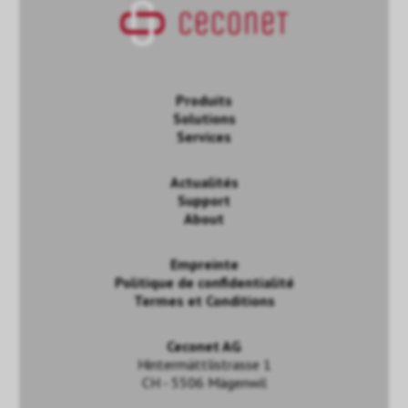
Produits
Solutions
Services
Actualités
Support
About
Empreinte
Politique de confidentialité
Termes et Conditions
Ceconet AG
Hintermättlistrasse 1
CH - 5506 Mägenwil