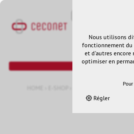
Nous utilisons di
fonctionnement du s
et d'autres encore 
optimiser en permane
Pour
HOME
›
E-SHOP
›
04 ANS COVERPLUS SU
Régler