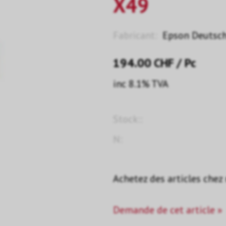
X49
Fabricant:
Epson Deutsc
194.00
CHF
/ Pc
inc 8.1% TVA
Stock::
N:
Achetez des articles chez
Demande de cet article »