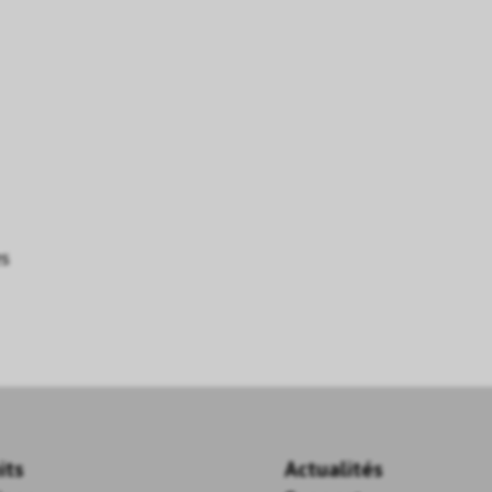
es
its
Actualités