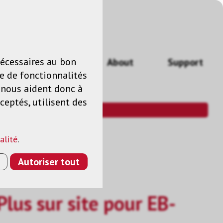
n
FR
nécessaires au bon
Actualités
About
Support
e de fonctionnalités
s nous aident donc à
ceptés, utilisent des
alité
.
Autoriser tout
lus sur site pour EB-