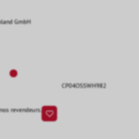
hland GmbH
CP04OSSWH982
 nos revendeurs.