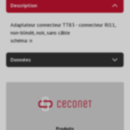
Description
Adaptateur connecteur TT83 - connecteur RJ11,
non-blindé, noir, sans câble
schéma: n
Données
Produits