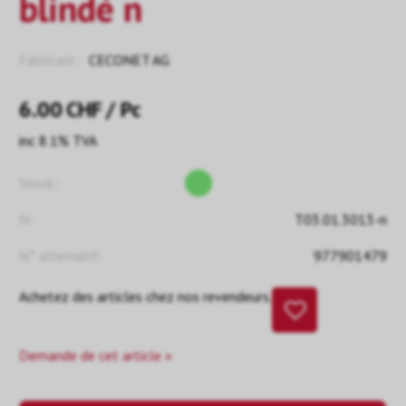
blindé n
Fabricant:
CECONET AG
6.00
CHF
/ Pc
inc 8.1% TVA
Stock::
N:
T03.01.3013-n
N° alternatif:
977901479
Achetez des articles chez nos revendeurs.
Demande de cet article »