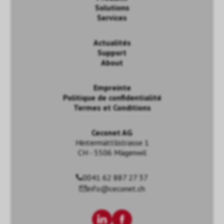
Solutions
Services
Actualités
Support
About
Empreinte
Politique de confidentialité
Termes et Conditions
Ceconet AG
Hintermättlistrasse 1
CH - 5506 Mägenwil
0041 62 887 27 37
info@ceconet.ch