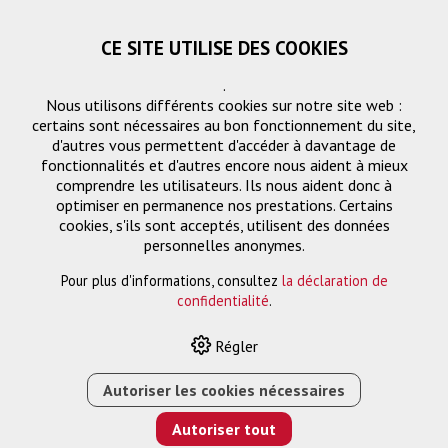
CE SITE UTILISE DES COOKIES
.
Nous utilisons différents cookies sur notre site web :
certains sont nécessaires au bon fonctionnement du site,
d'autres vous permettent d'accéder à davantage de
fonctionnalités et d'autres encore nous aident à mieux
comprendre les utilisateurs. Ils nous aident donc à
optimiser en permanence nos prestations. Certains
cookies, s'ils sont acceptés, utilisent des données
TT83-RJ11
personnelles anonymes.
Pour plus d'informations, consultez
la déclaration de
confidentialité
.
HOME
›
E-SHOP
›
FTTH/RÉSEAU
›
ADAPTATEURS
›
Régler
ADAPTATEUR 1-FOIS
›
TT83-RJ11
›
ADAPTATEUR
TT83F/RJ11F NON-BLINDÉ N
Autoriser les cookies nécessaires
Autoriser tout