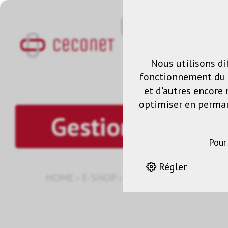
Nous utilisons di
fonctionnement du s
et d'autres encore 
optimiser en permane
Gestion des sig
Pour
Régler
HOME
›
E-SHOP
›
GESTION DES SIGNAUX