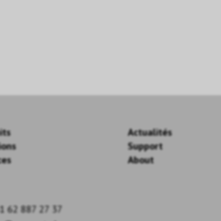
its
Actualités
ions
Support
ces
About
1 62 887 27 37