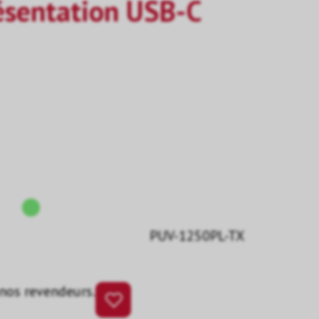
ésentation USB-C
PUV-1250PL-TX
 nos revendeurs.