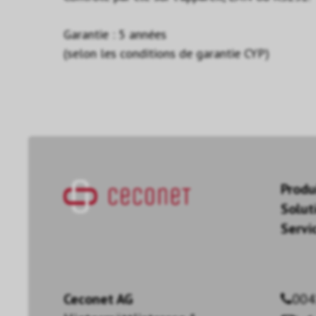
Garantie : 5 années
(selon les conditions de garantie CYP)
Produ
Solut
Servi
Ceconet AG
004