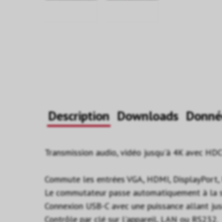
Description
Downloads
Donné
Transmission audio, vidéo jusqu'à 4K avec HDCP
Commute les entrées VGA, HDMI, DisplayPort, 
Le commutateur passe automatiquement à la s
Connexion USB-C avec une puissance allant ju
Contrôle par clé sur l'appareil, LAN ou RS232.