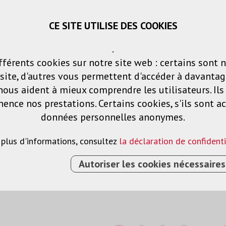
CE SITE UTILISE DES COOKIES
Panier
Listes de voeux
Connexio
.
fférents cookies sur notre site web : certains sont 
Produits
Solutions
Services
ite, d'autres vous permettent d'accéder à davantag
nous aident à mieux comprendre les utilisateurs. Il
nce nos prestations. Certains cookies, s'ils sont ac
naux
données personnelles anonymes.
 plus d'informations, consultez
la déclaration de confidenti
Autoriser les cookies nécessaires
›
SWITCH DE PRÉSENTATION USB-C HDBASET