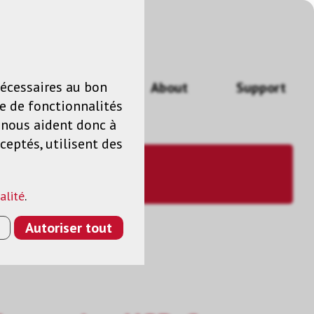
n
FR
nécessaires au bon
Actualités
About
Support
e de fonctionnalités
s nous aident donc à
ceptés, utilisent des
alité
.
Autoriser tout