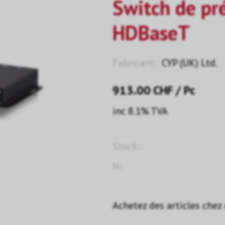
Switch de pr
HDBaseT
Fabricant:
CYP (UK) Ltd.
913.00
CHF
/ Pc
inc 8.1% TVA
Stock::
N:
Achetez des articles chez