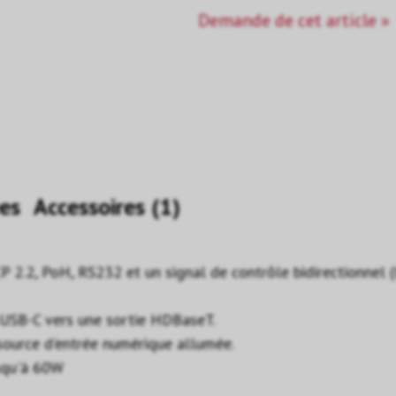
Demande de cet article »
es
Accessoires (1)
 2.2, PoH, RS232 et un signal de contrôle bidirectionnel (I
USB-C vers une sortie HDBaseT.
ource d'entrée numérique allumée.
squ'à 60W