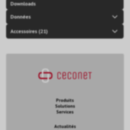
Downloads
Données
Accessoires (21)
Produits
Solutions
Services
Actualités