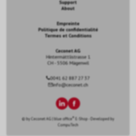
Support
About
Empreinte
Politique de confidentialité
Termes et Conditions
Ceconet AG
Hintermättlistrasse 1
CH - 5506 Mägenwil
0041 62 887 27 37
info@ceconet.ch
®
© by
Ceconet AG
|
blue office
E-Shop - Developed by
CompuTech