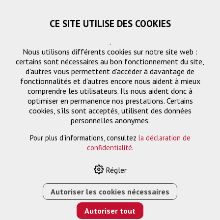
CE SITE UTILISE DES COOKIES
.
Nous utilisons différents cookies sur notre site web :
certains sont nécessaires au bon fonctionnement du site,
d'autres vous permettent d'accéder à davantage de
fonctionnalités et d'autres encore nous aident à mieux
comprendre les utilisateurs. Ils nous aident donc à
optimiser en permanence nos prestations. Certains
cookies, s'ils sont acceptés, utilisent des données
Projecteurs
personnelles anonymes.
Pour plus d'informations, consultez
la déclaration de
confidentialité
.
HOME
›
E-SHOP
›
PROJECTION
›
PROJECTEURS
›
EB-
Régler
PU1008W 3LCD PROJECTEUR LASER, 4K, 8500 CLO
Autoriser les cookies nécessaires
Autoriser tout