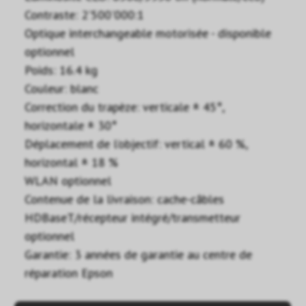
Contraste: 2'500'000:1
Optique interchangeable motorisée - disponible
optionnel
Poids: 16.4 kg
Couleur: blanc
Correction du trapèze: verticale ± 45°,
horizontale ± 30°
Déplacement de l’objectif: vertical ± 60 %,
horizontal ± 18 %
WLAN optionnel
Contenue de la livraison: cache-câbles
HDBaseT/récepteur intégré/transmetteur
optionnel
Garantie: 3 années de garantie au centre de
réparation Epson