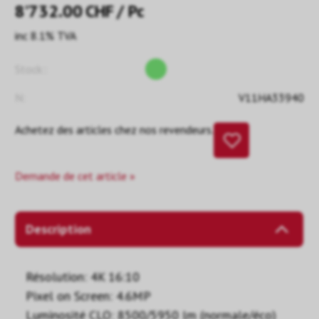
8’732.00
CHF
/ Pc
inc 8.1% TVA
Stock::
N:
V11HA33940
Achetez des articles chez nos revendeurs.
Demande de cet article »
Description
Résolution: 4K 16:10
Pixel on Screen: 4.6MP
Luminosité CLO: 8500/5950 lm (normale/éco)