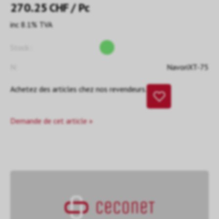
270.25
CHF
/ Pc
inc 8.1% TVA
Stock::
N:
NavoriXT-75
Achetez des articles chez nos revendeurs.
Demande de cet article »