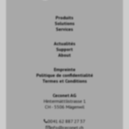
Produits
Solutions
Services
Actualités
Support
About
Empreinte
Politique de confidentialité
Termes et Conditions
Ceconet AG
Hintermättlistrasse 1
CH - 5506 Mägenwil
0041 62 887 27 37
info@ceconet.ch