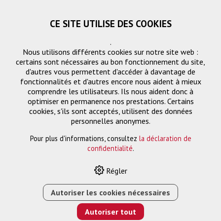
CE SITE UTILISE DES COOKIES
.
Nous utilisons différents cookies sur notre site web :
certains sont nécessaires au bon fonctionnement du site,
d'autres vous permettent d'accéder à davantage de
fonctionnalités et d'autres encore nous aident à mieux
comprendre les utilisateurs. Ils nous aident donc à
optimiser en permanence nos prestations. Certains
cookies, s'ils sont acceptés, utilisent des données
Digital Signage
personnelles anonymes.
Pour plus d'informations, consultez
la déclaration de
confidentialité
.
HOME
›
E-SHOP
›
ÉCRAN
›
DIGITAL SIGNAGE
›
NAVORI QL
Régler
ESSENTIAL SLA, ONPREM, JÄHRLICH, PRO ENDPUNKT
Autoriser les cookies nécessaires
Autoriser tout