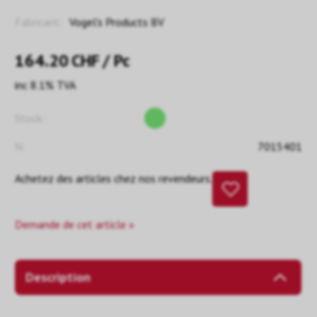
Fabricant:
Vogel's Products BV
164.20
CHF
/ Pc
inc 8.1% TVA
Stock::
N:
7015401
Achetez des articles chez nos revendeurs.
Demande de cet article »
Description