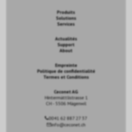
Produits
Solutions
Services
Actualités
Support
About
Empreinte
Politique de confidentialité
Termes et Conditions
Ceconet AG
Hintermättlistrasse 1
CH - 5506 Mägenwil
0041 62 887 27 37
info@ceconet.ch