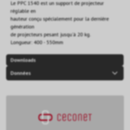
Le PPC 1540 est un support de projecteur
réglable en
hauteur conçu spécialement pour la dernière
génération
de projecteurs pesant jusqu'à 20 kg.
Longueur: 400 - 550mm
Downloads
Données