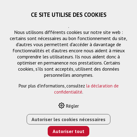
CE SITE UTILISE DES COOKIES
.
Nous utilisons différents cookies sur notre site web :
certains sont nécessaires au bon fonctionnement du site,
d'autres vous permettent d'accéder à davantage de
fonctionnalités et d'autres encore nous aident à mieux
comprendre les utilisateurs. Ils nous aident donc à
optimiser en permanence nos prestations. Certains
cookies, s'ils sont acceptés, utilisent des données
PG1
personnelles anonymes.
Pour plus d'informations, consultez
la déclaration de
confidentialité
.
HOME
›
E-SHOP
›
PROJECTION
›
MONTAGE DE
Régler
PROJECTEURS
›
PPC 1540 SUPPORT PLAFOND POUR
PROJECTEUR RÉGLABLE EN HAUTEUR BLANC
Autoriser les cookies nécessaires
Autoriser tout