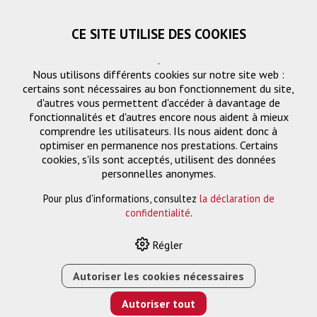
CE SITE UTILISE DES COOKIES
.
Nous utilisons différents cookies sur notre site web :
certains sont nécessaires au bon fonctionnement du site,
d'autres vous permettent d'accéder à davantage de
fonctionnalités et d'autres encore nous aident à mieux
comprendre les utilisateurs. Ils nous aident donc à
optimiser en permanence nos prestations. Certains
cookies, s'ils sont acceptés, utilisent des données
PG1
personnelles anonymes.
Pour plus d'informations, consultez
la déclaration de
confidentialité
.
HOME
›
E-SHOP
›
ÉCRAN
›
MONTAGE DE L'ÉCRAN
›
PFW
Régler
4710 SUPPORT MURAL POUR ÉCRAN INCLINABLE
Autoriser les cookies nécessaires
Autoriser tout