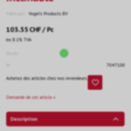
Fabricant:
Vogel's Products BV
103.55
CHF
/ Pc
inc 8.1% TVA
Stock::
N:
7047100
Achetez des articles chez nos revendeurs.
Demande de cet article »
Description