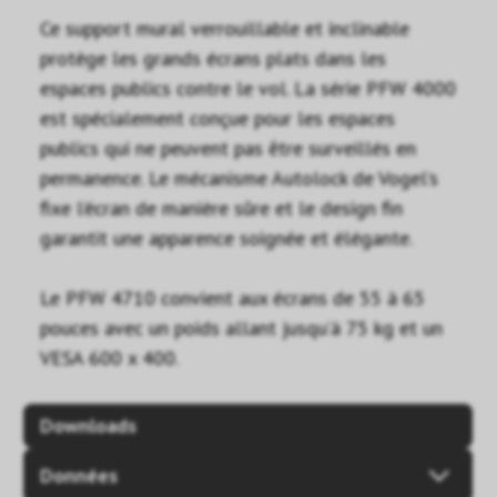
Ce support mural verrouillable et inclinable
protège les grands écrans plats dans les
espaces publics contre le vol. La série PFW 4000
est spécialement conçue pour les espaces
publics qui ne peuvent pas être surveillés en
permanence. Le mécanisme Autolock de Vogel’s
fixe l’écran de manière sûre et le design fin
garantit une apparence soignée et élégante.
Le PFW 4710 convient aux écrans de 55 à 65
pouces avec un poids allant jusqu’à 75 kg et un
VESA 600 x 400.
Downloads
Données