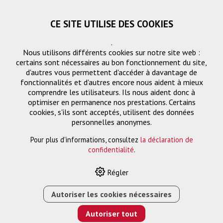
CE SITE UTILISE DES COOKIES
.
Nous utilisons différents cookies sur notre site web :
certains sont nécessaires au bon fonctionnement du site,
d'autres vous permettent d'accéder à davantage de
fonctionnalités et d'autres encore nous aident à mieux
comprendre les utilisateurs. Ils nous aident donc à
optimiser en permanence nos prestations. Certains
cookies, s'ils sont acceptés, utilisent des données
Support pour tablette
personnelles anonymes.
Pour plus d'informations, consultez
la déclaration de
confidentialité
.
HOME
›
E-SHOP
›
SOLUTION DE MONTAGE
›
SUPPORT
Régler
POUR TABLETTE
›
S23 A WATCHBASE POUR APPLE®
WATCH CHARGER
Autoriser les cookies nécessaires
Autoriser tout