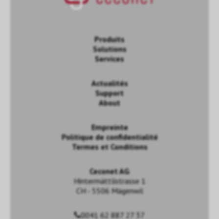
Produits
Solutions
Services
Actualités
Support
About
Empreinte
Politique de confidentialité
Termes et Conditions
Ceconet AG
Hintermättlistrasse 1
CH - 5506 Mägenwil
0041 62 887 27 37