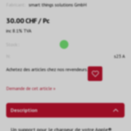
Fabricant:
smart things solutions GmbH
30.00
CHF
/ Pc
inc 8.1% TVA
Stock::
N:
s23 A
Achetez des articles chez nos revendeurs.
Demande de cet article »
Description
Un support pour le chargeur de votre Apple®