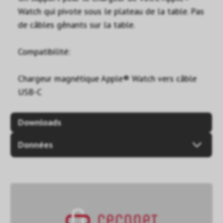
Watch qui pivote sous le plateau de la table. Pas
de câbles gênants sur la table.
Compatibilité:
Chargeur magnétique Apple® Watch vers câble
USB-C
Downloads
Données