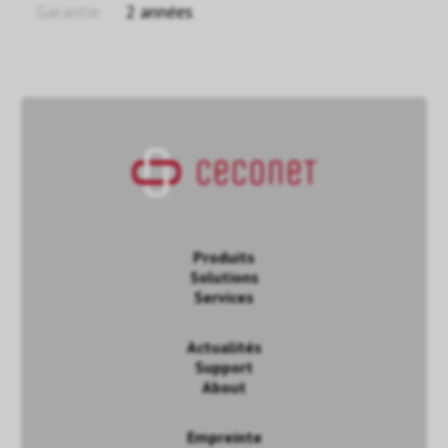
Garantie
2 années
Produits
Solutions
Services
Actualités
Support
About
Empreinte