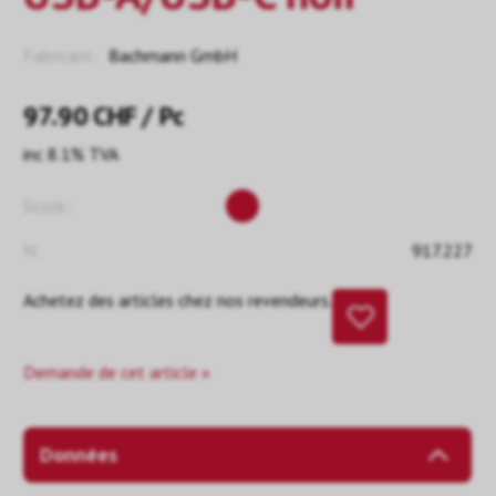
Fabricant:
Bachmann GmbH
97.90
CHF
/ Pc
inc 8.1% TVA
Stock::
N:
917.227
Achetez des articles chez nos revendeurs.
Demande de cet article »
Données