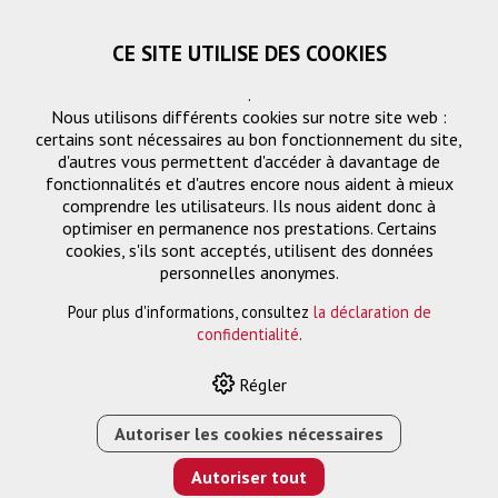
CE SITE UTILISE DES COOKIES
.
Nous utilisons différents cookies sur notre site web :
certains sont nécessaires au bon fonctionnement du site,
d'autres vous permettent d'accéder à davantage de
fonctionnalités et d'autres encore nous aident à mieux
comprendre les utilisateurs. Ils nous aident donc à
optimiser en permanence nos prestations. Certains
cookies, s'ils sont acceptés, utilisent des données
Panneau de connexion de
personnelles anonymes.
table
Pour plus d'informations, consultez
la déclaration de
confidentialité
.
Régler
HOME
›
E-SHOP
›
SOLUTION DE MONTAGE
›
PANNEAU DE
CONNEXION DE TABLE
›
CM INSERT USB CHARGER USB-
Autoriser les cookies nécessaires
A/USB-C NOIR
Autoriser tout