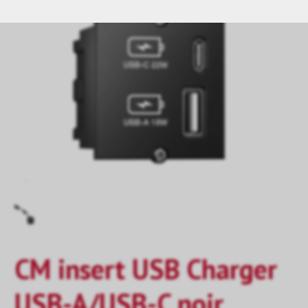
CM insert USB Charger
USB-A/USB-C noir