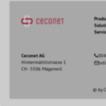
Produ
Solut
Servi
Ceconet AG
004
Hintermättlistrasse 1
in
CH - 5506 Mägenwil
© by
C