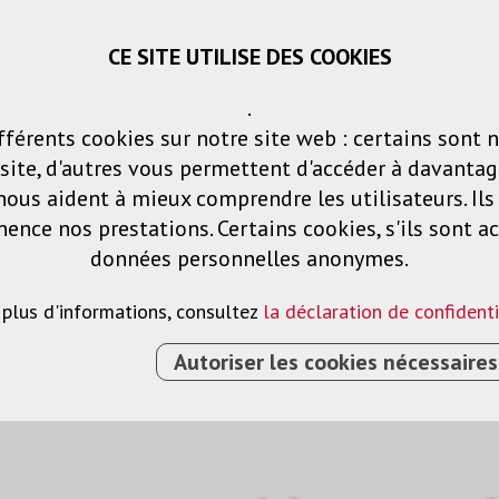
CE SITE UTILISE DES COOKIES
Panier
Listes de voeux
Connexio
.
fférents cookies sur notre site web : certains sont 
Produits
Solutions
Services
ite, d'autres vous permettent d'accéder à davantag
nous aident à mieux comprendre les utilisateurs. Il
nce nos prestations. Certains cookies, s'ils sont ac
données personnelles anonymes.
 plus d'informations, consultez
la déclaration de confidenti
Autoriser les cookies nécessaires
›
CÂBLE DE RACCORDEMENT
›
ADAPTATEUR
›
ADAP