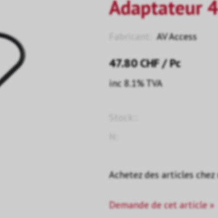
Adaptateur 
Fabricant:
AV Access
47.80
CHF
/ Pc
inc 8.1% TVA
Stock::
N:
Achetez des articles chez
Demande de cet article »