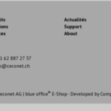
its
Actualités
ions
Support
ces
About
1 62 887 27 37
fo@ceconet.ch
®
econet AG
|
blue office
E-Shop - Developed by
Com