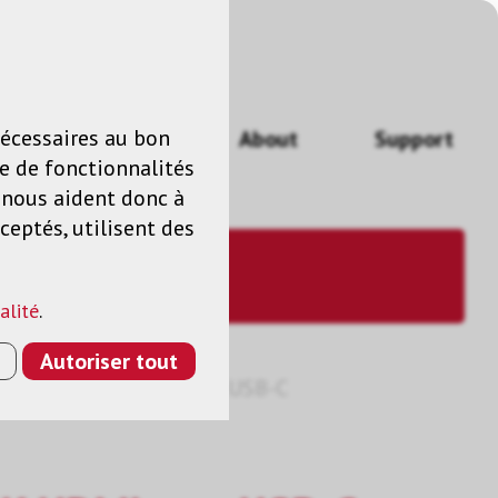
n
FR
nécessaires au bon
Actualités
About
Support
e de fonctionnalités
s nous aident donc à
ceptés, utilisent des
alité
.
Autoriser tout
TATEUR 4K HDMI VERS USB-C