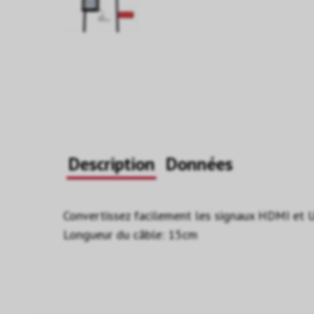
Description
Données
Convertissez facilement les signaux HDMI et US
Longueur du câble: 15cm