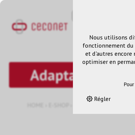
Nous utilisons di
fonctionnement du s
et d'autres encore 
optimiser en permane
Adaptateur
Pour
Régler
HOME
›
E-SHOP
›
GESTION DES SIGNAUX