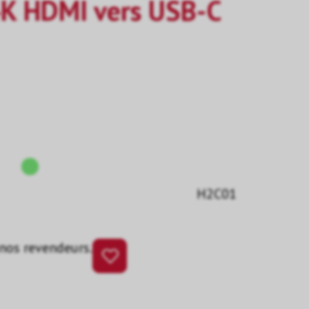
4K HDMI vers USB-C
H2C01
 nos revendeurs.