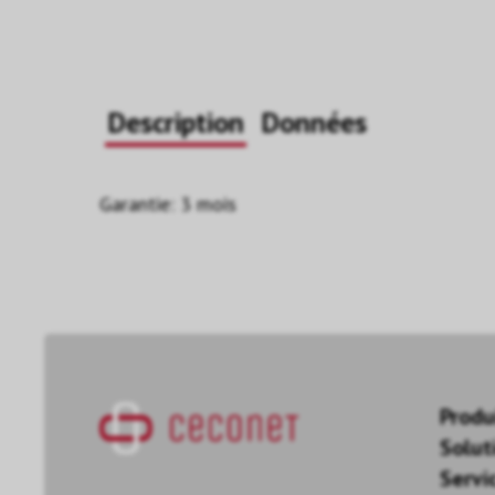
Description
Données
Garantie: 3 mois
Produ
Solut
Servi