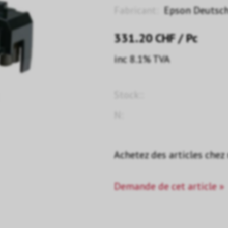
Fabricant:
Epson Deutsc
331.20
CHF
/ Pc
inc 8.1% TVA
Stock::
N:
Achetez des articles chez
Demande de cet article »