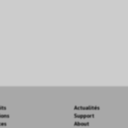
its
Actualités
ions
Support
ces
About