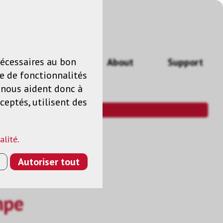
n
FR
nécessaires au bon
Actualités
About
Support
e de fonctionnalités
s nous aident donc à
ceptés, utilisent des
alité
.
Autoriser tout
mpe