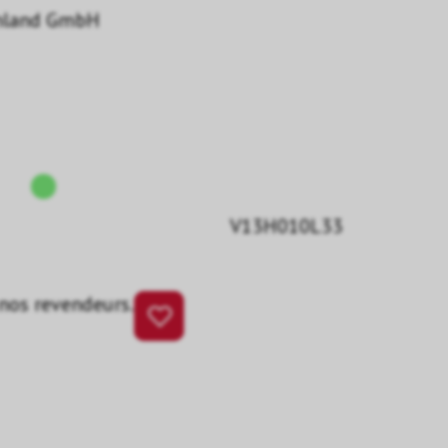
hland GmbH
V13H010L33
 nos revendeurs.