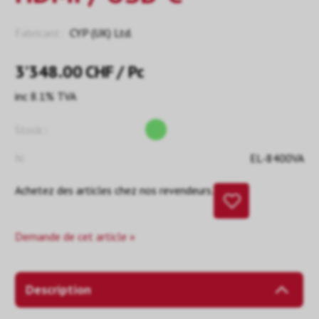
Fabricant:
CYP (UK) Ltd.
3’348.00
CHF
/ Pc
inc 8.1% TVA
Stock::
N:
EL-8400VA
Achetez des articles chez nos revendeurs.
Demande de cet article »
Description