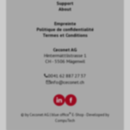
Support
About
Empreinte
Politique de confidentialité
Termes et Conditions
Ceconet AG
Hintermättlistrasse 1
CH - 5506 Mägenwil
0041 62 887 27 37
info@ceconet.ch
®
© by
Ceconet AG
|
blue office
E-Shop - Developed by
CompuTech