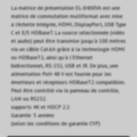
La matrice de présentation EL-8400VA est une
matrice de commutation multiformat avec mise
à l'échelle intégrée, HDMI, DisplayPort, USB Type
C et E/S HDBaseT. La source sélectionnée (vidéo
et audio) peut être transmise jusqu'à 100 mètres
via un câble Cat.6A grâce à la technologie HDMI
ou HDBaseT2, ainsi qu'à l'Ethernet
bidirectionnel, RS-232, USB et IR. De plus, une
alimentation PoH 48 V est fournie pour les
émetteurs et récepteurs HDBaseT2 compatibles.
Peut être contrôlé via le panneau de contrôle,
LAN ou RS232.
supports 4K et HDCP 2.2.
Garantie: 5 années
(selon les conditions de garantie CYP)