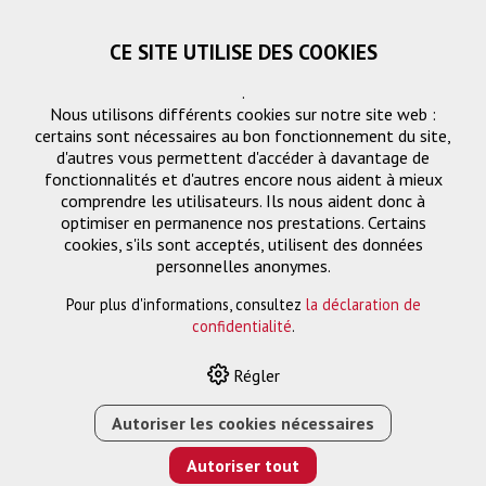
CE SITE UTILISE DES COOKIES
.
Nous utilisons différents cookies sur notre site web :
certains sont nécessaires au bon fonctionnement du site,
d'autres vous permettent d'accéder à davantage de
fonctionnalités et d'autres encore nous aident à mieux
comprendre les utilisateurs. Ils nous aident donc à
optimiser en permanence nos prestations. Certains
cookies, s'ils sont acceptés, utilisent des données
Gestion des signaux
personnelles anonymes.
Pour plus d'informations, consultez
la déclaration de
confidentialité
.
HOME
›
E-SHOP
›
GESTION DES SIGNAUX
›
SWITCH DE
Régler
PRÉSENTATION 4K SEAMLESS HDBASET - HDMI / USB-C
Autoriser les cookies nécessaires
Autoriser tout