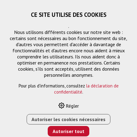
CE SITE UTILISE DES COOKIES
.
Nous utilisons différents cookies sur notre site web :
certains sont nécessaires au bon fonctionnement du site,
d'autres vous permettent d'accéder à davantage de
fonctionnalités et d'autres encore nous aident à mieux
comprendre les utilisateurs. Ils nous aident donc à
optimiser en permanence nos prestations. Certains
cookies, s'ils sont acceptés, utilisent des données
PG1
personnelles anonymes.
Pour plus d'informations, consultez
la déclaration de
confidentialité
.
HOME
›
E-SHOP
›
GESTION DES SIGNAUX
›
SÉLECTEUR
›
Régler
COMMUTATEUR MATRICIEL HDMI/HDBASET 16X16 AVEC
MATRICE AUDIO (4K/HDR)
Autoriser les cookies nécessaires
Autoriser tout