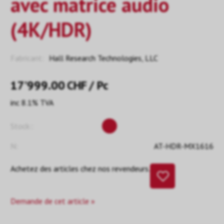
avec matrice audio
(4K/HDR)
Fabricant:
Hall Research Technologies, LLC
17’999.00
CHF
/ Pc
inc 8.1% TVA
Stock::
N:
AT-HDR-MX1616
Achetez des articles chez nos revendeurs.
Demande de cet article »