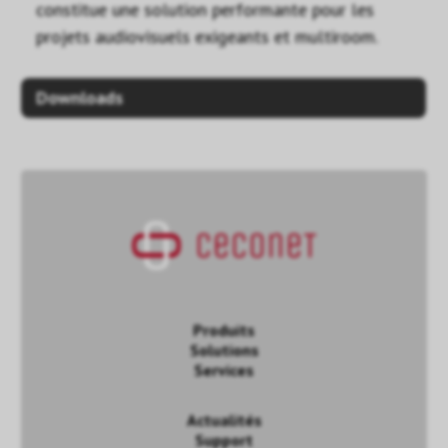
constitue une solution performante pour les
projets audiovisuels exigeants et multiroom.
Downloads
Produits
Solutions
Services
Actualités
Support