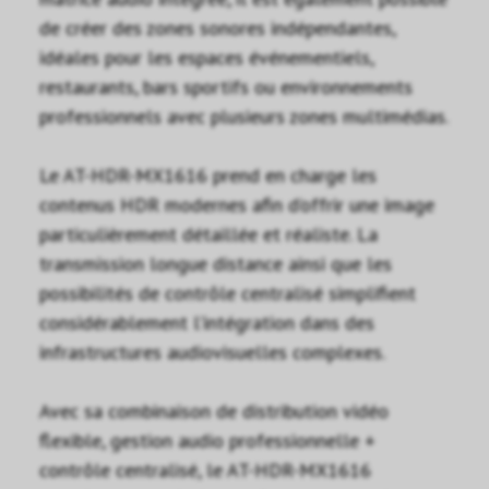
de créer des zones sonores indépendantes,
idéales pour les espaces événementiels,
restaurants, bars sportifs ou environnements
professionnels avec plusieurs zones multimédias.
Le AT-HDR-MX1616 prend en charge les
contenus HDR modernes afin d’offrir une image
particulièrement détaillée et réaliste. La
transmission longue distance ainsi que les
possibilités de contrôle centralisé simplifient
considérablement l’intégration dans des
infrastructures audiovisuelles complexes.
Avec sa combinaison de distribution vidéo
flexible, gestion audio professionnelle +
contrôle centralisé, le AT-HDR-MX1616