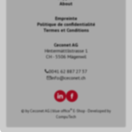
About
Empreinte
Politique de confidentialité
Termes et Conditions
Ceconet AG
Hintermättlistrasse 1
CH - 5506 Mägenwil
0041 62 887 27 37
info@ceconet.ch
®
© by
Ceconet AG
|
blue office
E-Shop - Developed by
CompuTech