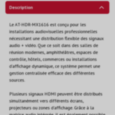
Description
Le AT-HDR-MX1616 est conçu pour les
installations audiovisuelles professionnelles
nécessitant une distribution flexible des signaux
audio + vidéo. Que ce soit dans des salles de
réunion modernes, amphithéâtres, espaces de
contrôle, hôtels, commerces ou installations
d’affichage dynamique, ce système permet une
gestion centralisée efficace des différentes
sources.
Plusieurs signaux HDMI peuvent être distribués
simultanément vers différents écrans,
projecteurs ou zones d’affichage. Grâce à la
matrice audio intégrée, il est également possible