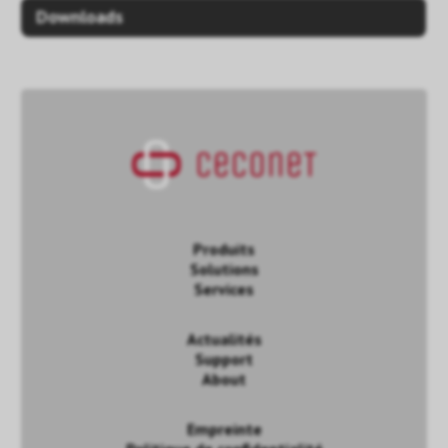
Downloads
Produits
Solutions
Services
Actualités
Support
About
Empreinte