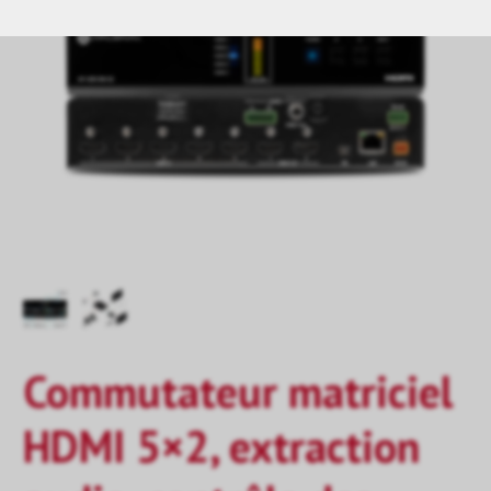
Commutateur matriciel
HDMI 5×2, extraction