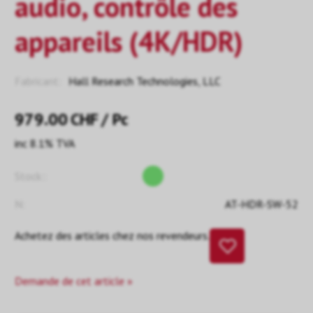
audio, contrôle des
appareils (4K/HDR)
Fabricant:
Hall Research Technologies, LLC
979.00
CHF
/ Pc
inc 8.1% TVA
Stock::
N:
AT-HDR-SW-52
Achetez des articles chez nos revendeurs.
Demande de cet article »