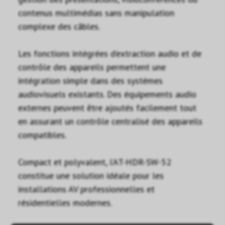
contenus multimédias sans manipulation
complexe des câbles.
Les fonctions intégrées d’extraction audio et de
contrôle des appareils permettent une
intégration simple dans des systèmes
audiovisuels existants. Des équipements audio
externes peuvent être ajoutés facilement tout
en assurant un contrôle centralisé des appareils
compatibles.
Compact et polyvalent, l’AT-HDR-SW-52
constitue une solution idéale pour les
installations AV professionnelles et
résidentielles modernes.