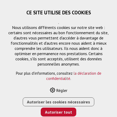
CE SITE UTILISE DES COOKIES
.
Nous utilisons différents cookies sur notre site web :
certains sont nécessaires au bon fonctionnement du site,
d'autres vous permettent d'accéder à davantage de
fonctionnalités et d'autres encore nous aident à mieux
comprendre les utilisateurs. Ils nous aident donc à
optimiser en permanence nos prestations. Certains
cookies, s'ils sont acceptés, utilisent des données
PG1
personnelles anonymes.
Pour plus d'informations, consultez
la déclaration de
confidentialité
.
HOME
›
E-SHOP
›
GESTION DES SIGNAUX
›
MATRICE
›
Régler
COMMUTATEUR MATRICIEL HDMI 5×2, EXTRACTION
AUDIO, CONTRÔLE DES APPAREILS (4K/HDR)
Autoriser les cookies nécessaires
Autoriser tout