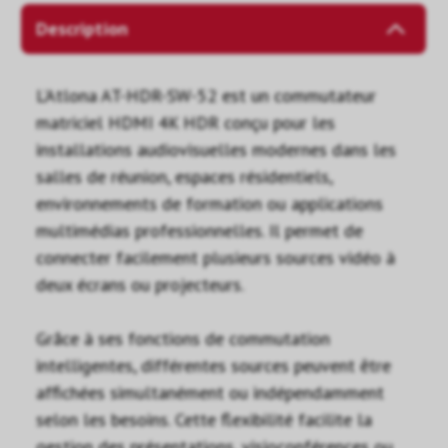
Description
L’Atlona AT-HDR-SW-52 est un commutateur
matriciel HDMI 4K HDR conçu pour les
installations audiovisuelles modernes dans les
salles de réunion, espaces résidentiels,
environnements de formation ou applications
multimédias professionnelles. Il permet de
connecter facilement plusieurs sources vidéo à
deux écrans ou projecteurs.
Grâce à ses fonctions de commutation
intelligentes, différentes sources peuvent être
affichées simultanément ou indépendamment
selon les besoins. Cette flexibilité facilite la
gestion des présentations, visioconférences ou