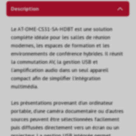
Description
Le AT-OME-CS31-SA-HDBT est une solution
complète idéale pour les salles de réunion
modernes, les espaces de formation et les
environnements de conférence hybrides. Il réunit
la commutation AV, la gestion USB et
l’amplification audio dans un seul appareil
compact afin de simplifier l’intégration
multimédia.
Les présentations provenant d’un ordinateur
portable, d’une caméra documentaire ou d’autres
sources peuvent être sélectionnées facilement
puis diffusées directement vers un écran ou un
projecteur. La gestion USB intégrée permet