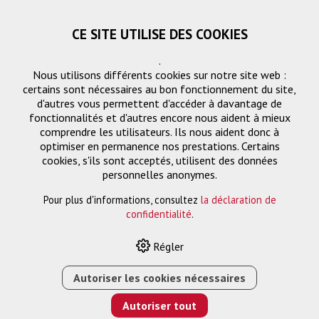
CE SITE UTILISE DES COOKIES
.
Nous utilisons différents cookies sur notre site web :
certains sont nécessaires au bon fonctionnement du site,
d'autres vous permettent d'accéder à davantage de
fonctionnalités et d'autres encore nous aident à mieux
comprendre les utilisateurs. Ils nous aident donc à
optimiser en permanence nos prestations. Certains
cookies, s'ils sont acceptés, utilisent des données
PG1
personnelles anonymes.
Pour plus d'informations, consultez
la déclaration de
confidentialité
.
HOME
›
E-SHOP
›
GESTION DES SIGNAUX
›
SÉLECTEUR
›
Régler
COMMUTATEUR HDMI/HDBASET À 3 ENTRÉES ET
EXTRACTION AUDIO (4K/HDR)
Autoriser les cookies nécessaires
Autoriser tout