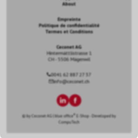
About
Empreinte
Politique de confidentialité
Termes et Conditions
Ceconet AG
Hintermättlistrasse 1
CH - 5506 Mägenwil
0041 62 887 27 37
info@ceconet.ch
®
© by
Ceconet AG
|
blue office
E-Shop - Developed by
CompuTech