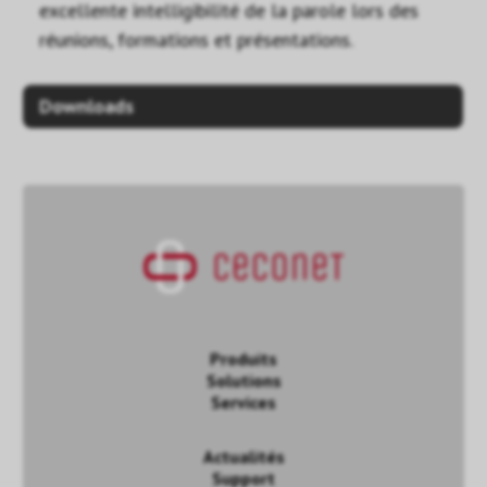
excellente intelligibilité de la parole lors des
réunions, formations et présentations.
Downloads
Produits
Solutions
Services
Actualités
Support