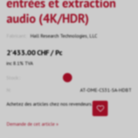
entrées et extraction
audio (4K/HDR)
Fabricant:
Hall Research Technologies, LLC
2’433.00
CHF
/ Pc
inc 8.1% TVA
Stock::
N:
AT-OME-CS31-SA-HDBT
Achetez des articles chez nos revendeurs.
Demande de cet article »