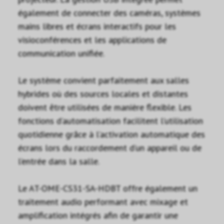
également de connecter des caméras, systèmes
mains libres et écrans interactifs pour les
visioconférences et les applications de
communication unifiée.
Le système convient parfaitement aux salles
hybrides où des sources locales et distantes
doivent être utilisées de manière flexible. Les
fonctions d’automatisation facilitent l’utilisation
quotidienne grâce à l’activation automatique des
écrans lors du raccordement d’un appareil ou de
l’entrée dans la salle.
Le AT-OME-CS31-SA-HDBT offre également un
traitement audio performant avec mixage et
amplification intégrés afin de garantir une