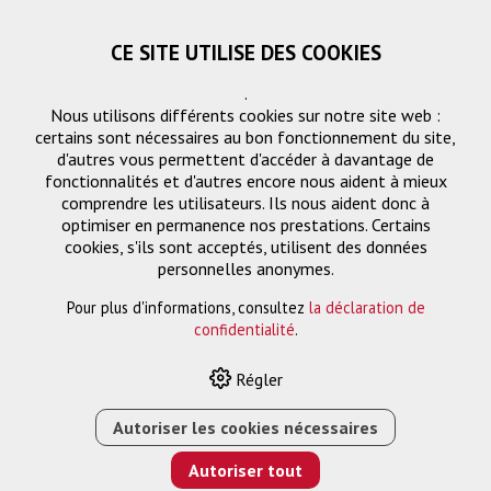
CE SITE UTILISE DES COOKIES
.
Nous utilisons différents cookies sur notre site web :
certains sont nécessaires au bon fonctionnement du site,
d'autres vous permettent d'accéder à davantage de
fonctionnalités et d'autres encore nous aident à mieux
comprendre les utilisateurs. Ils nous aident donc à
optimiser en permanence nos prestations. Certains
cookies, s'ils sont acceptés, utilisent des données
PG1
personnelles anonymes.
Pour plus d'informations, consultez
la déclaration de
confidentialité
.
HOME
›
E-SHOP
›
GESTION DES SIGNAUX
›
Régler
TRANSMETTEUR MURAL HDMI HDBASET À ENCASTRER,
FORMAT US (4K)
Autoriser les cookies nécessaires
Autoriser tout