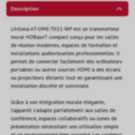
Description
L’Atlona AT-OME-TX11-WP est un transmetteur
mural HDBaseT compact conçu pour les salles
de réunion modernes, espaces de formation et
installations audiovisuelles professionnelles. Il
permet de connecter facilement des ordinateurs
portables ou autres sources HDMI à des écrans
ou projecteurs distants tout en garantissant une
installation discrète et conviviale.
Grâce à son intégration murale élégante,
l’appareil s’adapte parfaitement aux salles de
conférence, espaces collaboratifs ou zones de
présentation nécessitant une utilisation simple
et un environnement bien organisé. Les contenus