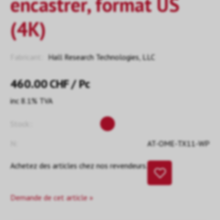
encastrer, format US
(4K)
Fabricant:
Hall Research Technologies, LLC
460.00
CHF
/ Pc
inc 8.1% TVA
Stock::
N:
AT-OME-TX11-WP
Achetez des articles chez nos revendeurs.
Demande de cet article »