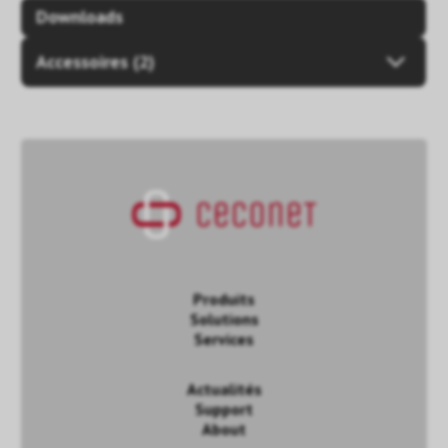
Downloads
Accessoires (2)
Produits
Solutions
Services
Actualités
Support
About