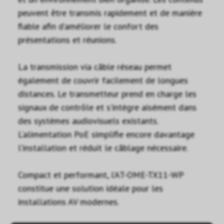
peuvent être transmis rapidement et de manière
fiable afin d’améliorer le confort des
présentations et réunions.
La transmission via câble réseau permet
également de couvrir facilement de longues
distances. Le transmetteur prend en charge les
signaux de contrôle et s’intègre aisément dans
des systèmes audiovisuels existants.
L’alimentation PoE simplifie encore davantage
l’installation et réduit le câblage nécessaire.
Compact et performant, l’AT-OME-TX11-WP
constitue une solution idéale pour les
installations AV modernes.