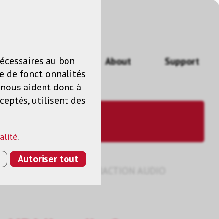
n
FR
nécessaires au bon
Actualités
About
Support
e de fonctionnalités
s nous aident donc à
ceptés, utilisent des
alité
.
Autoriser tout
M, DOLBY, DTS ET EXTRACTION AUDIO