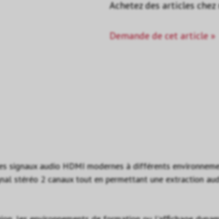
Achetez des articles chez
Demande de cet article »
s signaux audio HDMI modernes à différents environnemen
gnal stéréo 2 canaux tout en permettant une extraction au
nion, les environnements de formation ou l’affichage dynam