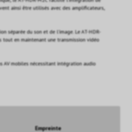
t ainsi être utilisés avec des amplificateurs,
tion séparée du son et de l’image. Le AT-HDR-
s tout en maintenant une transmission vidéo
s AV mobiles nécessitant intégration audio
Empreinte