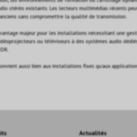
 stéréo existants. Les lecteurs multimédias récents peuven
 anciens sans compromettre la qualité de transmission.
vantage majeur pour les installations nécessitant une ges
déoprojecteurs ou téléviseurs à des systèmes audio dédié
HDR.
ient aussi bien aux installations fixes qu’aux application
its
Actualités