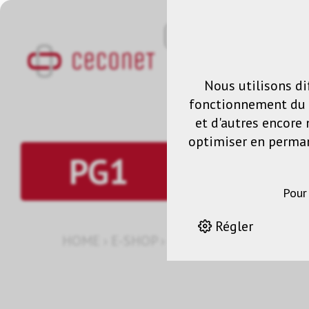
Nous utilisons di
fonctionnement du s
et d'autres encore 
optimiser en permane
PG1
Pour
Régler
HOME
›
E-SHOP
›
GESTION DES SIGNAUX