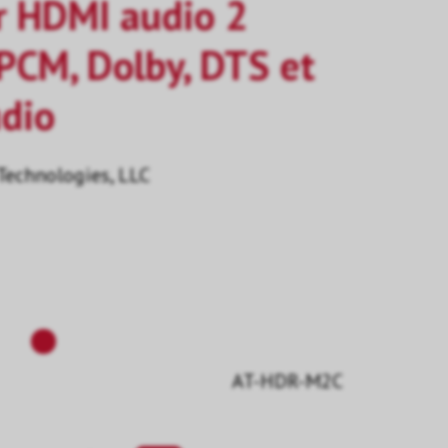
r HDMI audio 2
PCM, Dolby, DTS et
udio
Technologies, LLC
AT-HDR-M2C