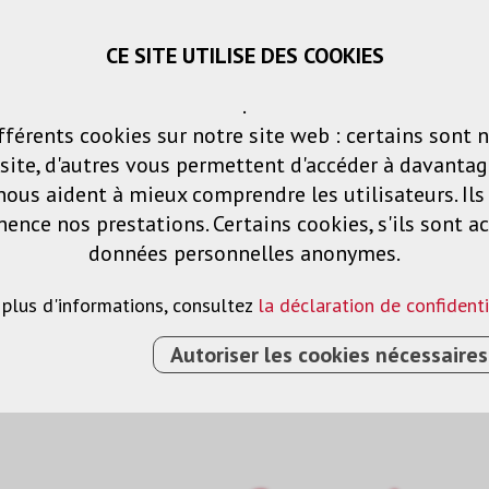
CE SITE UTILISE DES COOKIES
Panier
Listes de voeux
Connexio
.
fférents cookies sur notre site web : certains sont 
Produits
Solutions
Services
ite, d'autres vous permettent d'accéder à davantag
nous aident à mieux comprendre les utilisateurs. Il
nce nos prestations. Certains cookies, s'ils sont ac
données personnelles anonymes.
 plus d'informations, consultez
la déclaration de confidenti
Autoriser les cookies nécessaires
›
CONVERTISSEUR HDMI AUDIO 2 CANAUX POUR PC