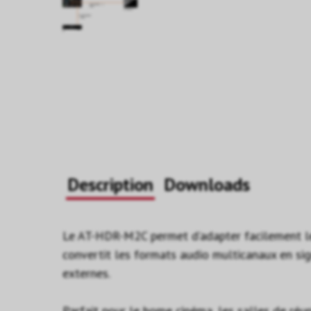
Description
Downloads
Le AT-HDR-M2C permet d’adapter facilement le
convertit les formats audio multicanaux en si
externes.
Parfait pour le home cinéma, les salles de réu