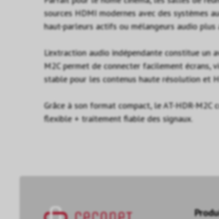
sources HDMI modernes avec des systèmes audio
haut-parleurs actifs ou mélangeurs audio plus
L’extraction audio indépendante constitue un a
M2C permet de connecter facilement écrans, vi
stable pour les contenus haute résolution et 
Grâce à son format compact, le AT-HDR-M2C conv
flexible + traitement fiable des signaux.
Produ