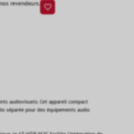
 nos revendeurs.
ts audiovisuels. Cet appareil compact
dio séparée pour des équipements audio
ique, le AT-HDR-M2C facilite l’intégration de