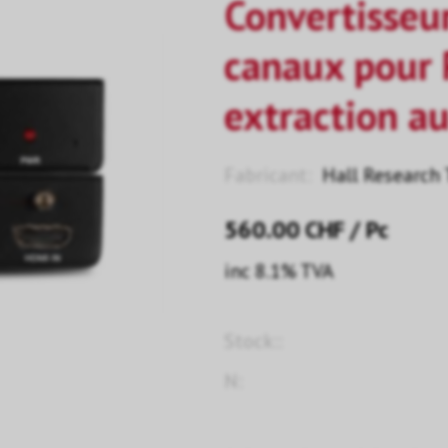
Convertisseu
canaux pour 
extraction a
Fabricant:
Hall Research 
560.00
CHF
/ Pc
inc 8.1% TVA
Stock::
N: