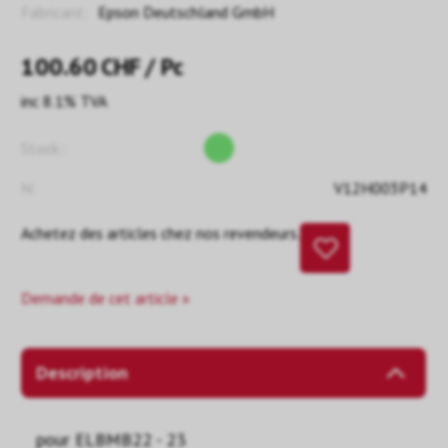
Fabricant:
Epson Deutschland GmbH
100.60
CHF
/ Pc
inc 8.1% TVA
Stock::
N:
V12H003P14
Achetez des articles chez nos revendeurs.
Demande de cet article »
Description
pour ELBMB22 - 23