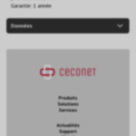
Garantie: 1 année
Données
Produits
Solutions
Services
Actualités
Support