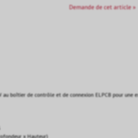
Demande de cet article »
W au boîtier de contrôle et de connexion ELPCB pour une e
3
rofondeur x Hauteur)