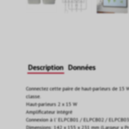
Description
Données
Connectez cette paire de haut-parleurs de 15 
classe.
Haut-parleurs 2 x 15 W
Amplificateur intégré
Connexion à l' ELPCB01 / ELPCB02 / ELPCB0
Dimensions: 142 x 155 x 231 mm (Largeur x P