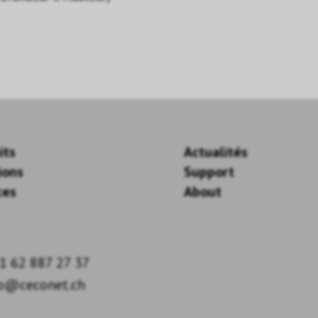
its
Actualités
ions
Support
ces
About
1 62 887 27 37
fo@ceconet.ch