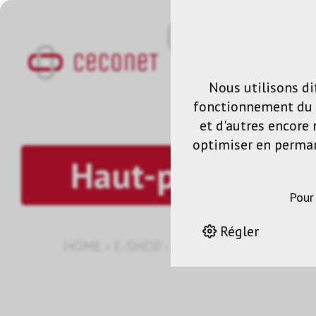
Nous utilisons di
fonctionnement du s
et d'autres encore 
optimiser en permane
Haut-parleurs
Pour
Régler
HOME
›
E-SHOP
›
AUDIO
›
HAUT-PARLEU