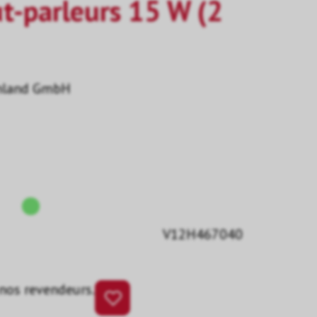
-parleurs 15 W (2
hland GmbH
V12H467040
 nos revendeurs.