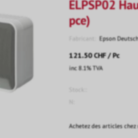
ELPSP02 Haut
pce)
Fabricant:
Epson Deutsc
121.50
CHF
/ Pc
inc 8.1% TVA
Stock::
N:
Achetez des articles chez