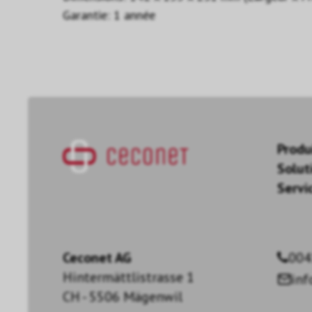
Garantie: 1 année
Produ
Solut
Servi
Ceconet AG
004
Hintermättlistrasse 1
in
CH - 5506 Mägenwil