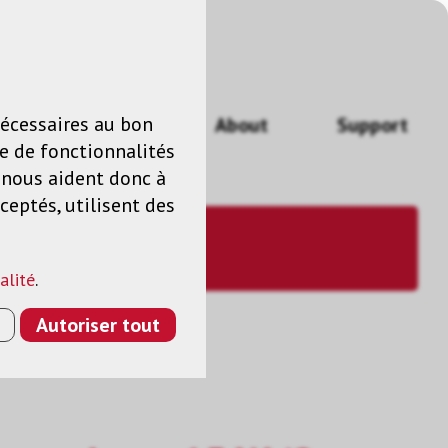
n
FR
nécessaires au bon
Actualités
About
Support
e de fonctionnalités
s nous aident donc à
ceptés, utilisent des
alité
.
Autoriser tout