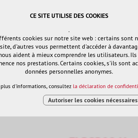
CE SITE UTILISE DES COOKIES
Panier
Listes de voeux
Connexio
.
fférents cookies sur notre site web : certains sont 
Produits
Solutions
Services
ite, d'autres vous permettent d'accéder à davantag
nous aident à mieux comprendre les utilisateurs. Il
nce nos prestations. Certains cookies, s'ils sont ac
données personnelles anonymes.
 plus d'informations, consultez
la déclaration de confidenti
Autoriser les cookies nécessaires
RS
›
ELPSP02 HAUT-PARLEURS 15 W (2 PCE)