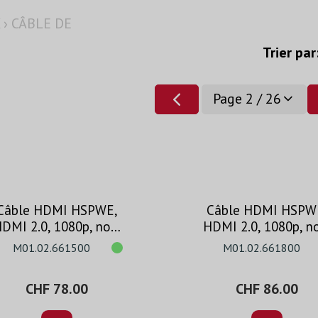
›
CÂBLE DE
Trier par
Page 2 / 26
Câble HDMI HSPWE,
Câble HDMI HSPW
DMI 2.0, 1080p, noir,
HDMI 2.0, 1080p, no
15m
18m
M01.02.661500
M01.02.661800
CHF 78.00
CHF 86.00