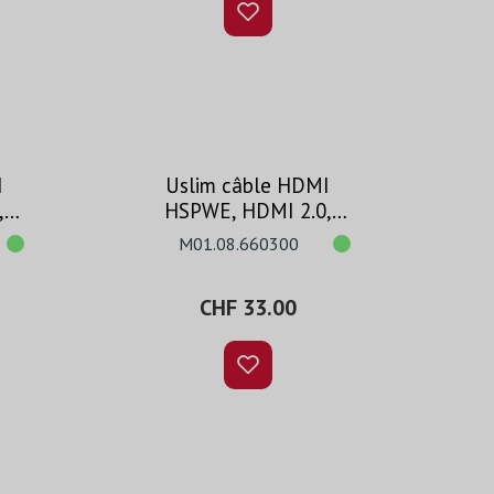
I
Uslim câble HDMI
,
HSPWE, HDMI 2.0,
2m
1080p, noir, 3m
M01.08.660300
CHF 33.00