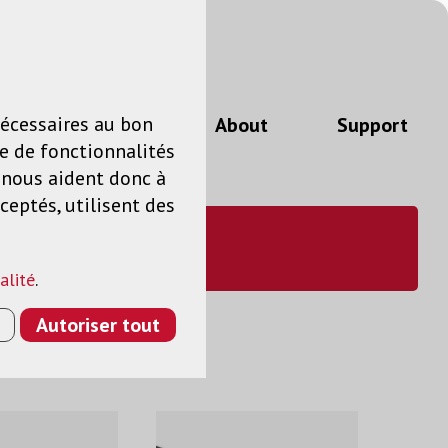
n
FR
nécessaires au bon
Actualités
About
Support
e de fonctionnalités
s nous aident donc à
ceptés, utilisent des
alité
.
Autoriser tout