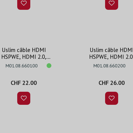
Uslim câble HDMI
Uslim câble HDM
HSPWE, HDMI 2.0,
HSPWE, HDMI 2.0
4K@50/60, noir, 1m
4K@50/60, noir, 
M01.08.660100
M01.08.660200
CHF 22.00
CHF 26.00