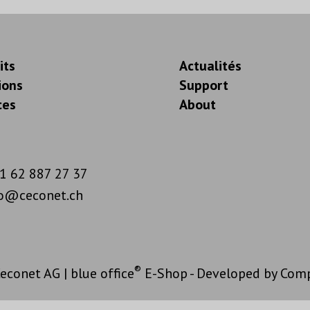
its
Actualités
ions
Support
ces
About
1 62 887 27 37
fo@ceconet.ch
®
econet AG
|
blue office
E-Shop - Developed by
Com