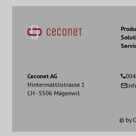
Produ
Solut
Servi
Ceconet AG
004
Hintermättlistrasse 1
in
CH - 5506 Mägenwil
© by
C