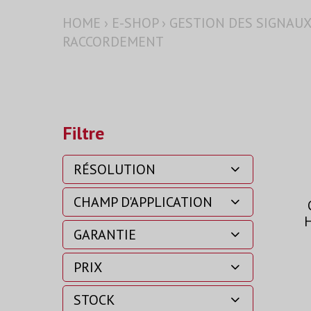
HOME
›
E-SHOP
›
GESTION DES SIGNAUX
RACCORDEMENT
Filtre
RÉSOLUTION
CHAMP D'APPLICATION
H
GARANTIE
PRIX
STOCK