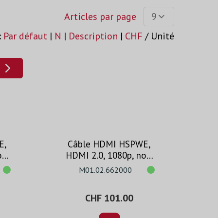
Articles par page
9
:
Par défaut
|
N
|
Description
|
CHF
/ Unité
E,
Câble HDMI HSPWE,
ir,
HDMI 2.0, 1080p, noir,
20m
M01.02.662000
CHF 101.00