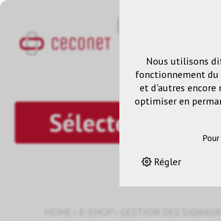
Nous utilisons di
fonctionnement du s
et d'autres encore 
optimiser en permane
Sélecteur
Pour
Régler
HOME
›
E-SHOP
›
GESTION DES SIGNAUX