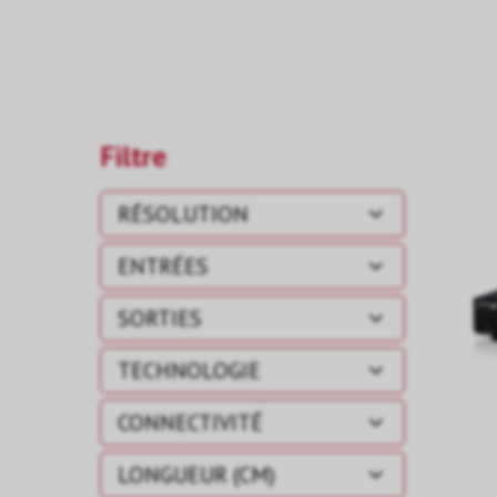
Filtre
RÉSOLUTION
ENTRÉES
SORTIES
TECHNOLOGIE
CONNECTIVITÉ
LONGUEUR (CM)