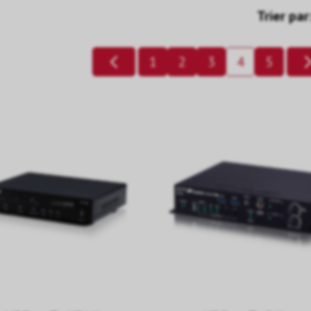
Trier par
1
2
3
4
5