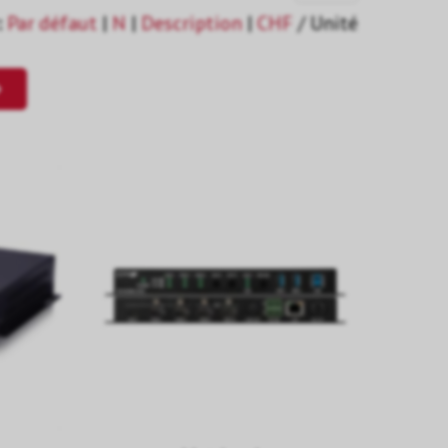
:
Par défaut
|
N
|
Description
|
CHF
/ Unité