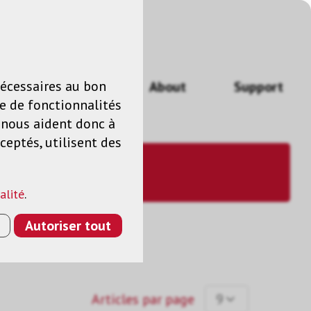
n
FR
nécessaires au bon
Actualités
About
Support
e de fonctionnalités
s nous aident donc à
ceptés, utilisent des
alité
.
Autoriser tout
Articles par page
9