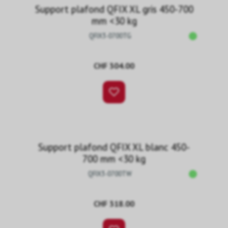
Support plafond QFIX XL gris 450-700
mm <30 kg
QFIX3-0700TG
CHF 304.00
Support plafond QFIX XL blanc 450-
700 mm <30 kg
QFIX3-0700TW
CHF 318.00