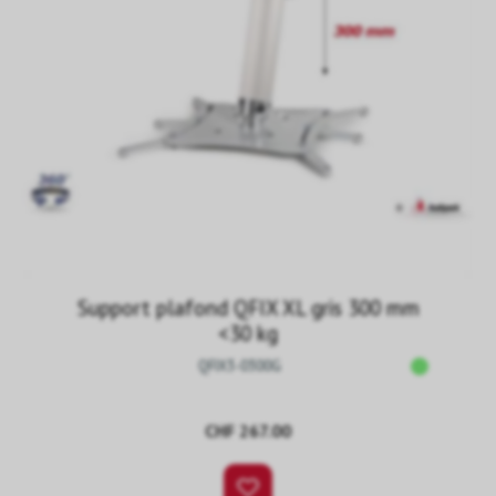
Support plafond QFIX XL gris 300 mm
<30 kg
QFIX3-0300G
CHF 267.00