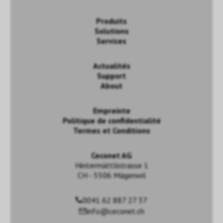
Produits
Solutions
Services
Actualités
Support
About
Empreinte
Politique de confidentialité
Termes et Conditions
Ceconet AG
Hintermättlistrasse 1
CH - 5506 Mägenwil
0041 62 887 27 37
info@ceconet.ch