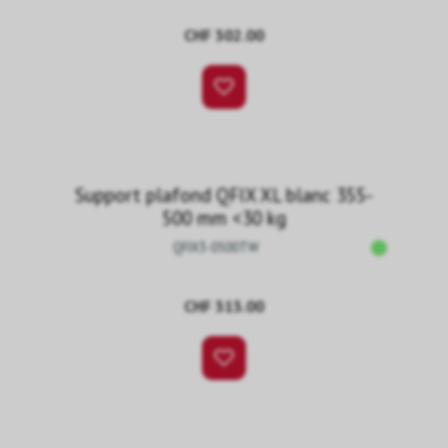
CHF 302.00
Support plafond QFIX XL blanc 355-
500 mm <30 kg
QFIX3-0500TW
CHF 313.00