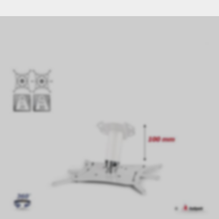
Trier par:
Par défaut
|
N
|
Description
|
CHF