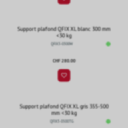
Support plafond QFIX XL blanc 300 mm
<30 kg
QFIX3-0300W
CHF 280.00
Support plafond QFIX XL gris 355-500
mm <30 kg
QFIX3-0500TG