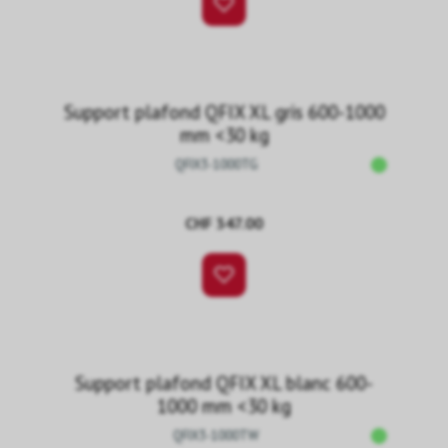
Support plafond QFIX XL gris 600-1000
mm <30 kg
QFIX3-1000TG
CHF 347.00
Support plafond QFIX XL blanc 600-
1000 mm <30 kg
QFIX3-1000TW