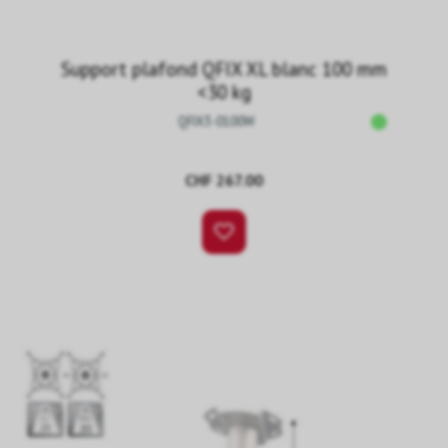
Support plafond QFIX XL blanc 100 mm
<30 kg
QFIX3-0100W
CHF 267.00