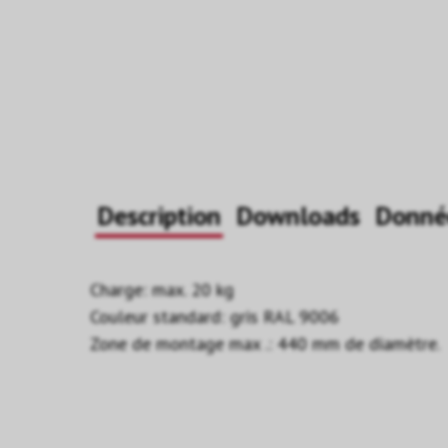
Description
Downloads
Donné
Charge: max. 20 kg
Couleur standard: gris RAL 9006
Zone de montage max .: 440 mm de diamètre.