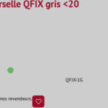
rselle QFIX gris <20
QFIX-1G
 nos revendeurs.