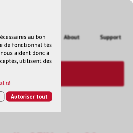
n
FR
nécessaires au bon
Actualités
About
Support
e de fonctionnalités
s nous aident donc à
ceptés, utilisent des
alité
.
Autoriser tout
RIS <20 KG