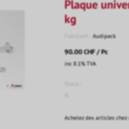
Plaque unive
kg
Fabricant:
Audipack
90.00
CHF
/ Pc
inc 8.1% TVA
Stock::
N:
Achetez des articles chez