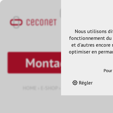
Nous utilisons di
fonctionnement du s
et d'autres encore 
optimiser en permane
Montage de pro
Pour
Régler
HOME
›
E-SHOP
›
PROJECTION
›
MONTAGE