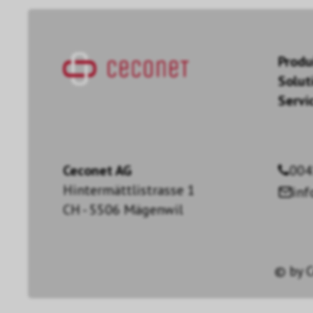
Produ
Solut
Servi
Ceconet AG
004
Hintermättlistrasse 1
in
CH - 5506 Mägenwil
© by
C