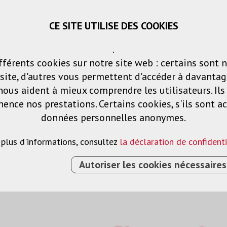
CE SITE UTILISE DES COOKIES
Panier
Listes de voeux
Connexio
.
fférents cookies sur notre site web : certains sont 
Produits
Solutions
Services
ite, d'autres vous permettent d'accéder à davantag
nous aident à mieux comprendre les utilisateurs. Il
nce nos prestations. Certains cookies, s'ils sont ac
jecteurs
données personnelles anonymes.
 plus d'informations, consultez
la déclaration de confidenti
Autoriser les cookies nécessaires
 DE PROJECTEURS
›
PLAQUE UNIVERSELLE QFIX G