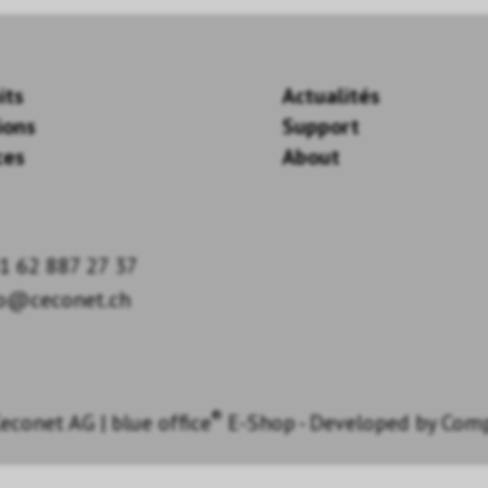
its
Actualités
ions
Support
ces
About
1 62 887 27 37
fo@ceconet.ch
®
econet AG
|
blue office
E-Shop - Developed by
Com