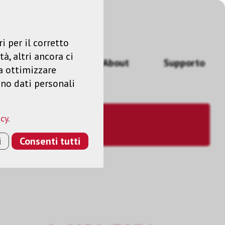
Accedere
IT
i per il corretto
à, altri ancora ci
izi
News
About
Supporto
a ottimizzare
ano dati personali
acy
.
i
Consenti tutti