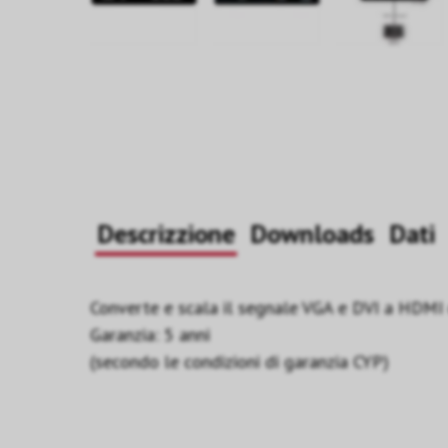
Descrizzione
Downloads
Dati
Converte e scala il segnale VGA e DVI a HDMI 
Garanzia: 5 anni
(secondo le condizioni di garanzia CYP)