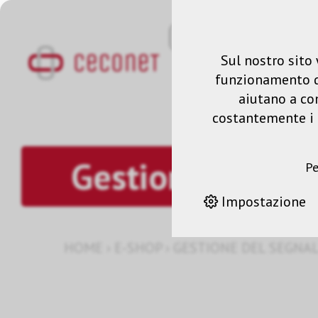
Sul nostro sito 
funzionamento del
aiutano a co
costantemente i n
Gestione del se
Pe
Impostazione
HOME
›
E-SHOP
›
GESTIONE DEL SEGNA