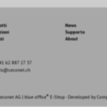
otti
News
zioni
Supporto
zi
About
41 62 887 27 37
fo@ceconet.ch
®
econet AG
|
blue office
E-Shop - Developed by
Com