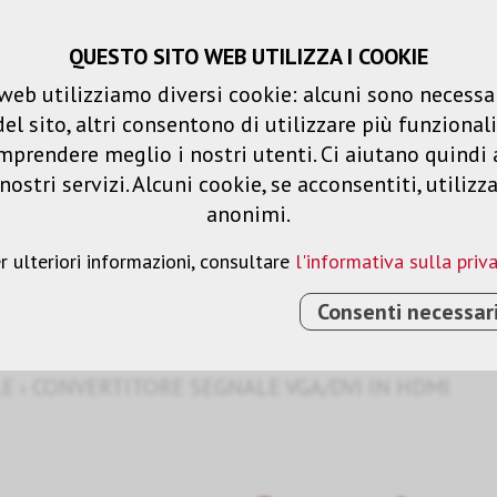
QUESTO SITO WEB UTILIZZA I COOKIE
Carrello spesa
Liste dei desideri
web utilizziamo diversi cookie: alcuni sono necessar
 sito, altri consentono di utilizzare più funzionalit
Prodotti
Soluzioni
Serv
mprendere meglio i nostri utenti. Ci aiutano quindi 
ostri servizi. Alcuni cookie, se acconsentiti, utilizz
anonimi.
gnale
r ulteriori informazioni, consultare
l'informativa sulla priv
Consenti necessar
LE
›
CONVERTITORE SEGNALE VGA/DVI IN HDMI