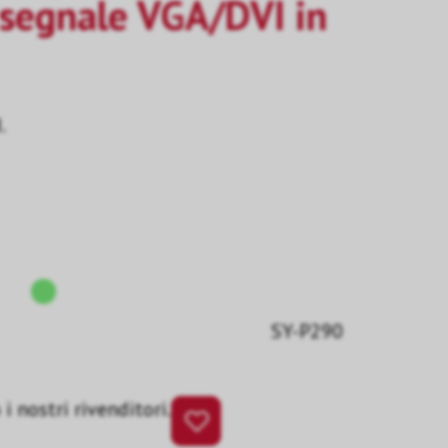
 segnale VGA/DVI in
.
SY-P290
i nostri rivenditori.