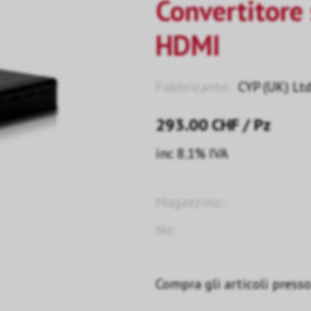
Convertitore
HDMI
Fabbricante:
CYP (UK) Ltd
293.00
CHF
/ Pz
inc 8.1% IVA
Magazzino::
No:
Compra gli articoli presso 