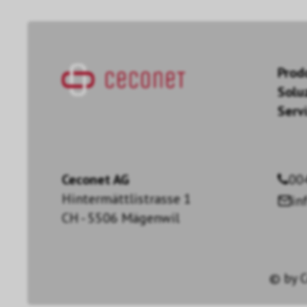
Prod
Solu
Servi
Ceconet AG
00
Hintermättlistrasse 1
in
CH - 5506 Mägenwil
© by
C