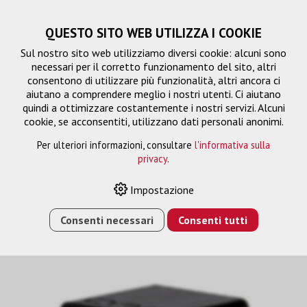
QUESTO SITO WEB UTILIZZA I COOKIE
Sul nostro sito web utilizziamo diversi cookie: alcuni sono
necessari per il corretto funzionamento del sito, altri
consentono di utilizzare più funzionalità, altri ancora ci
aiutano a comprendere meglio i nostri utenti. Ci aiutano
quindi a ottimizzare costantemente i nostri servizi. Alcuni
cookie, se acconsentiti, utilizzano dati personali anonimi.
Per ulteriori informazioni, consultare
l'informativa sulla
privacy
.
Gestione del segnale
Impostazione
Consenti necessari
Consenti tutti
HOME
›
E-SHOP
›
GESTIONE DEL SEGNALE
›
RIPETITORE
HDMI