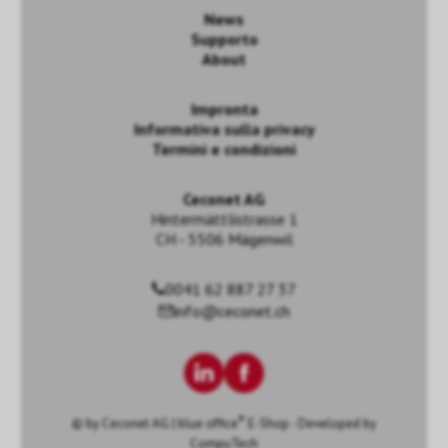
News
Supporto
About
Impronta
Informativa sulla privacy
Termini e condizioni
Ceconet AG
Hintermättlistrasse 1
CH - 5506 Mägenwil
0041 62 887 27 37
info@ceconet.ch
®
© by
Ceconet AG
|
blue office
E-Shop - Developed by
CompuTech