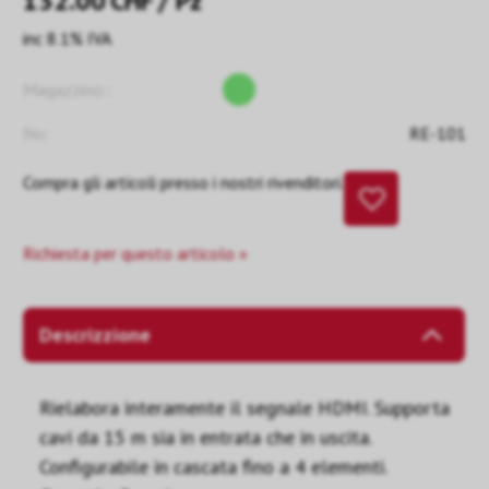
132.00
CHF
/ Pz
inc 8.1% IVA
Magazzino::
No:
RE-101
Compra gli articoli presso i nostri rivenditori.
Richiesta per questo articolo »
Descrizzione
Rielabora interamente il segnale HDMI. Supporta
cavi da 15 m sia in entrata che in uscita.
Configurabile in cascata fino a 4 elementi.