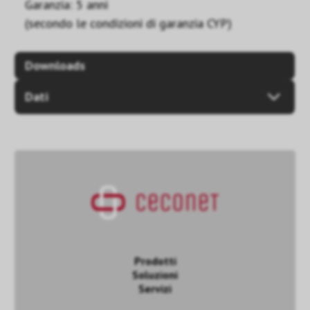
Garanzia: 5 anni
(secondo le condizioni di garanzia CYP)
Downloads
Dati
Prodotti
Soluzioni
Servizi