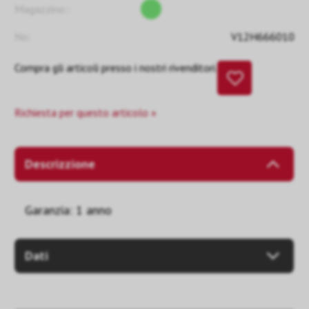
Magazzino::
No:
V12H666010
Compra gli articoli presso i nostri rivenditori.
Richiesta per questo articolo »
Descrizzione
Garanzia: 1 anno
Dati