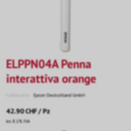
ELPPN04A Penna
interattiva orange
Fabbricante:
Epson Deutschland GmbH
42.90
CHF
/ Pz
inc 8.1% IVA