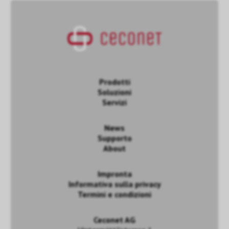
Prodotti
Soluzioni
Servizi
News
Supporto
About
Impronta
Informativa sulla privacy
Termini e condizioni
Ceconet AG