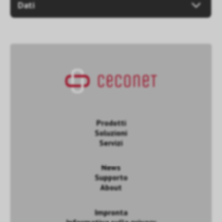
Dati
Prodotti
Soluzioni
Servizi
News
Supporto
About
Impronta