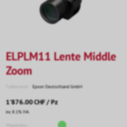
ELPLM11 Lente Middle
Zoom
Fabbricante:
Epson Deutschland GmbH
1’876.00
CHF
/ Pz
inc 8.1% IVA
Magazzino::