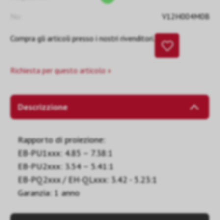
No:
V12H004M0B
Compra gli articoli presso i nostri rivenditori.
Richiesta per questo articolo »
Descrizzione
Rapporto di proiezione:
EB-PU1xxx: 4.85 – 7.38:1
EB-PU2xxx: 3.54 – 5.41:1
EB-PQ2xxx / EH-QLxxx: 3.42 - 5.23:1
Garanzia: 1 anno