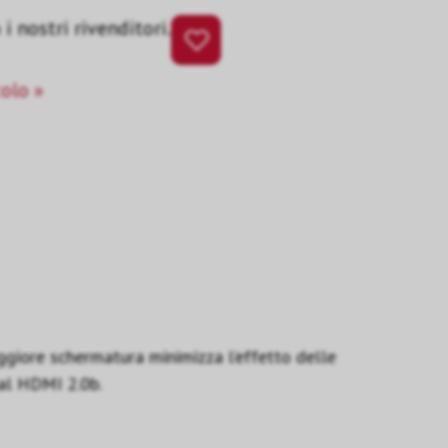
i nostri rivenditori.
colo »
giore schermatura minimizza l’effetto delle
dal HDMI 2.0b.