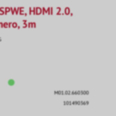
SPWE, HDMI 2.0,
ero, 3m
G
M01.02.660300
101490369