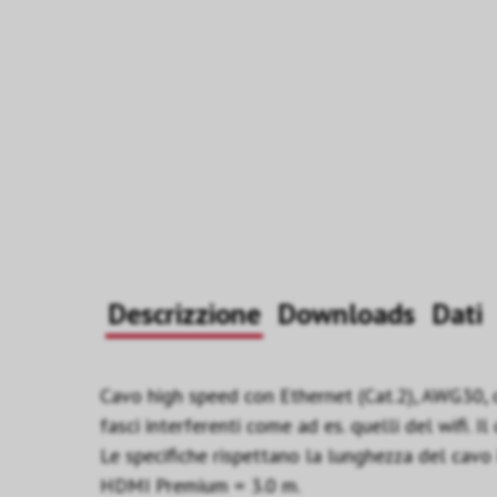
Descrizzione
Downloads
Dati
Cavo high speed con Ethernet (Cat.2), AWG30, 
fasci interferenti come ad es. quelli del wifi. 
Le specifiche rispettano la lunghezza del cavo
HDMI Premium = 3.0 m.