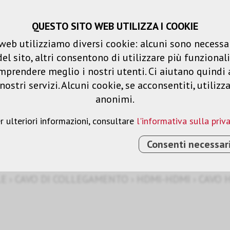
QUESTO SITO WEB UTILIZZA I COOKIE
Carrello spesa
Liste dei desideri
web utilizziamo diversi cookie: alcuni sono necessar
 sito, altri consentono di utilizzare più funzionalit
Prodotti
Soluzioni
Serv
mprendere meglio i nostri utenti. Ci aiutano quindi 
ostri servizi. Alcuni cookie, se acconsentiti, utilizz
anonimi.
r ulteriori informazioni, consultare
l'informativa sulla priv
Consenti necessar
LE
›
CAVO DI COLLEGAMENTO
›
HDMI-HDMI
›
CAVO H