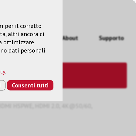
Accedere
IT
i per il corretto
à, altri ancora ci
izi
News
About
Supporto
a ottimizzare
ano dati personali
acy
.
i
Consenti tutti
DMI HSPWE, HDMI 2.0, 4K@50/60,