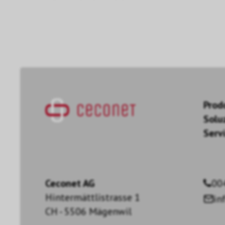
Prod
Solu
Servi
Ceconet AG
00
Hintermättlistrasse 1
in
CH - 5506 Mägenwil