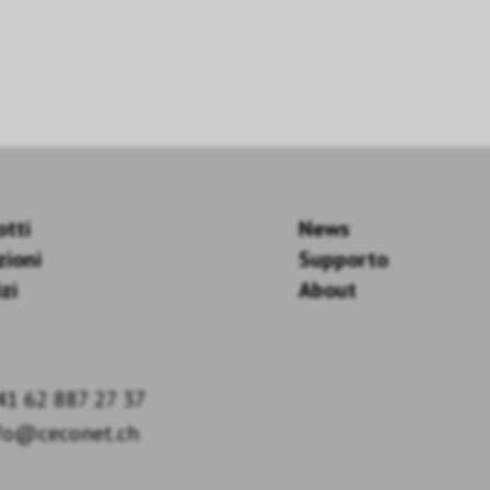
otti
News
zioni
Supporto
zi
About
41 62 887 27 37
fo@ceconet.ch