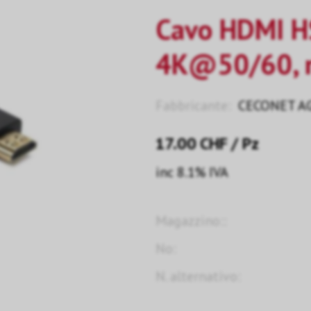
Cavo HDMI H
4K@50/60, n
Fabbricante:
CECONET A
17.00
CHF
/ Pz
inc 8.1% IVA
Magazzino::
No:
N. alternativo: