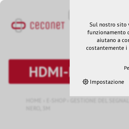
Sul nostro sito 
funzionamento del
aiutano a co
costantemente i n
HDMI-HDMI
Pe
Impostazione
HOME
›
E-SHOP
›
GESTIONE DEL SEGNA
NERO, 3M