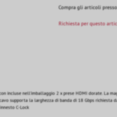
Compra gli articoli presso 
Richiesta per questo arti
con incluse nell’imballaggio 2 x prese HDMI dorate. La mag
Il cavo supporta la larghezza di banda di 18 Gbps richiesta 
 innesto C-Lock