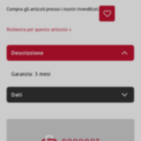
Compra gli articoli presso i nostri rivenditori.
Richiesta per questo articolo »
Descrizzione
Garanzia: 3 mesi
Dati