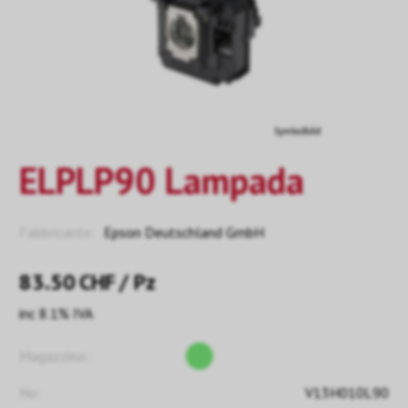
ELPLP90 Lampada
Fabbricante:
Epson Deutschland GmbH
83.50
CHF
/ Pz
inc 8.1% IVA
Magazzino::
No:
V13H010L90