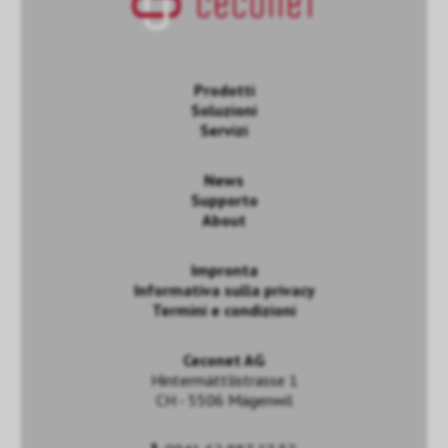
Prodotti
Soluzioni
Servizi
News
Supporto
About
Impronta
Informativa sulla privacy
Termini e condizioni
Ceconet AG
Hintermättlistrasse 1
CH - 5506 Mägenwil