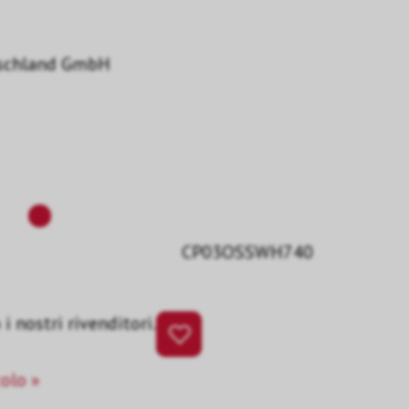
schland GmbH
CP03OSSWH740
i nostri rivenditori.
colo »