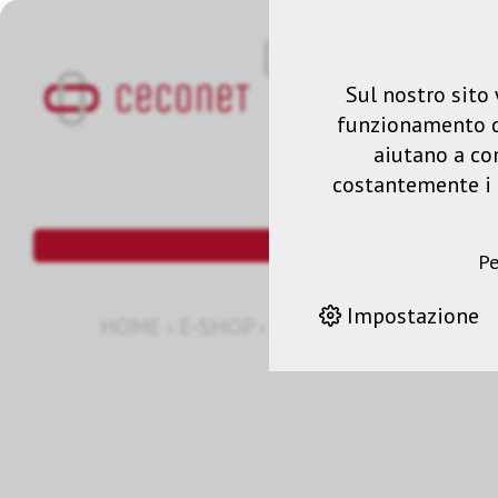
Sul nostro sito 
funzionamento del
aiutano a co
costantemente i n
Pe
Impostazione
HOME
›
E-SHOP
›
03 ANNI COVERPLUS ON