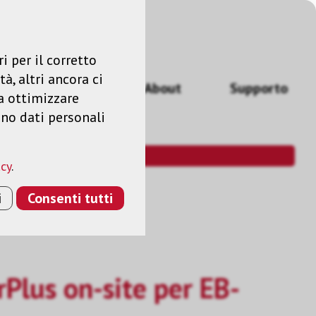
Accedere
IT
i per il corretto
à, altri ancora ci
izi
News
About
Supporto
a ottimizzare
ano dati personali
acy
.
i
Consenti tutti
Plus on-site per EB-