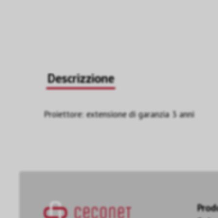
Descrizzione
Proiettore: extensione di garanzia 3 anni
Prod