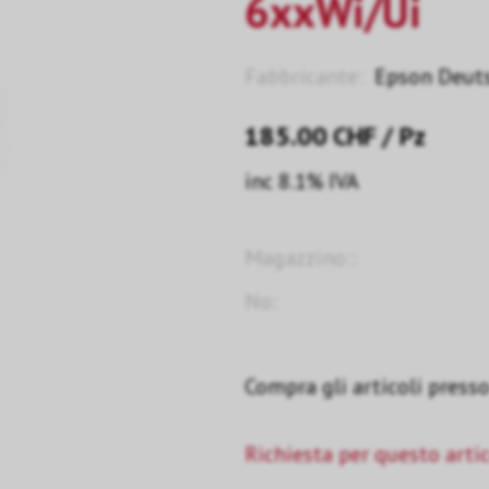
6xxWi/Ui
Fabbricante:
Epson Deut
185.00
CHF
/ Pz
inc 8.1% IVA
Magazzino::
No:
Compra gli articoli presso 
Richiesta per questo arti