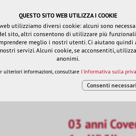
QUESTO SITO WEB UTILIZZA I COOKIE
Carrello spesa
Liste dei desideri
web utilizziamo diversi cookie: alcuni sono necessar
 sito, altri consentono di utilizzare più funzionalit
Prodotti
Soluzioni
Serv
mprendere meglio i nostri utenti. Ci aiutano quindi 
ostri servizi. Alcuni cookie, se acconsentiti, utilizz
anonimi.
r ulteriori informazioni, consultare
l'informativa sulla priv
Consenti necessar
-SITE PER EB-6XXWI/UI
03 anni Cover