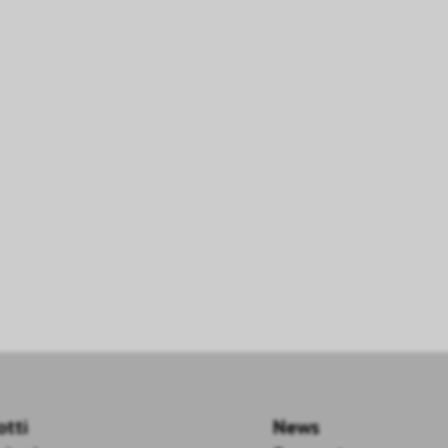
otti
News