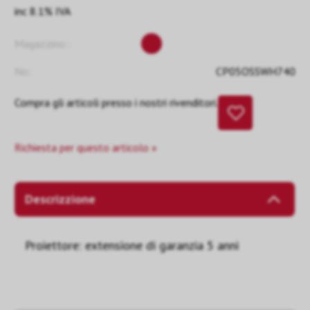
inc 8.1% IVA
Magazzino::
No:
CP05OSSWH740
Compra gli articoli presso i nostri rivenditori.
Richiesta per questo articolo »
Descrizzione
Proiettore: extensione di garanzia 5 anni