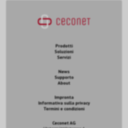
Prodotti
Soluzioni
Servizi
News
Supporto
About
Impronta
Informativa sulla privacy
Termini e condizioni
Ceconet AG