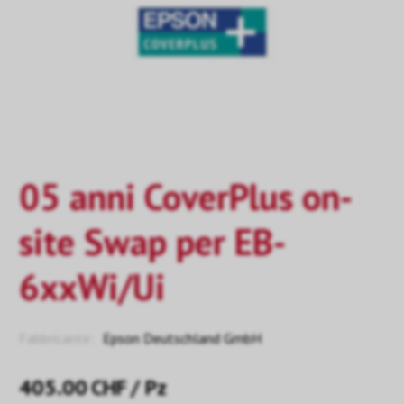
05 anni CoverPlus on-
site Swap per EB-
6xxWi/Ui
Fabbricante:
Epson Deutschland GmbH
405.00
CHF
/ Pz