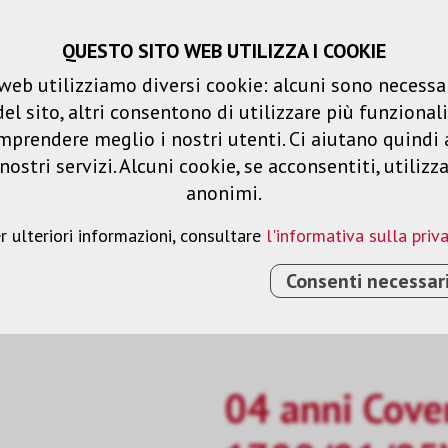
QUESTO SITO WEB UTILIZZA I COOKIE
Carrello spesa
Liste dei desideri
web utilizziamo diversi cookie: alcuni sono necessar
 sito, altri consentono di utilizzare più funzionalit
Prodotti
Soluzioni
Serv
mprendere meglio i nostri utenti. Ci aiutano quindi 
ostri servizi. Alcuni cookie, se acconsentiti, utilizz
anonimi.
r ulteriori informazioni, consultare
l'informativa sulla priv
Consenti necessar
N-SITE PER EB-1780/81/85W/95F
04 anni Cover