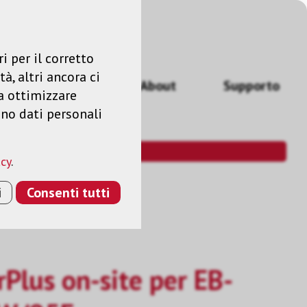
Accedere
IT
i per il corretto
à, altri ancora ci
izi
News
About
Supporto
a ottimizzare
ano dati personali
acy
.
i
Consenti tutti
Plus on-site per EB-