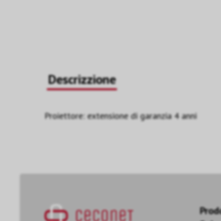
Descrizzione
Proiettore: extensione di garanzia 4 anni
Prod