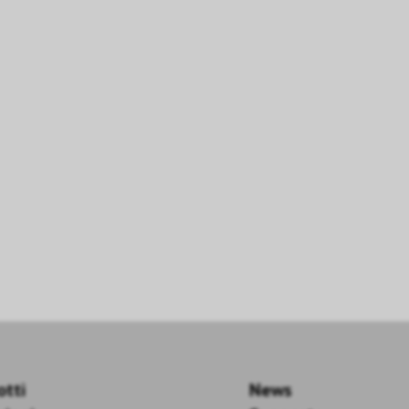
otti
News