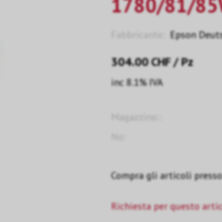
1780/81/85
Fabbricante:
Epson Deut
304.00
CHF
/ Pz
inc 8.1% IVA
Magazzino::
No:
Compra gli articoli presso 
Richiesta per questo arti