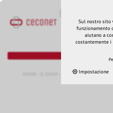
Sul nostro sito 
funzionamento del
aiutano a co
costantemente i n
Pe
Impostazione
HOME
›
E-SHOP
›
04 ANNI COVERPLUS O