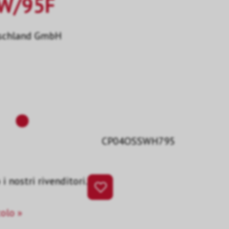
W/95F
schland GmbH
CP04OSSWH795
i nostri rivenditori.
colo »