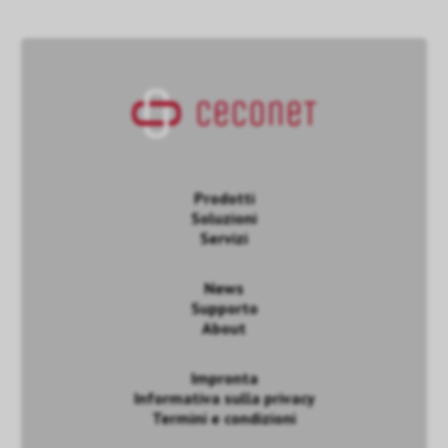
Prodotti
Soluzioni
Servizi
News
Supporto
About
Impronta
Informativa sulla privacy
Termini e condizioni