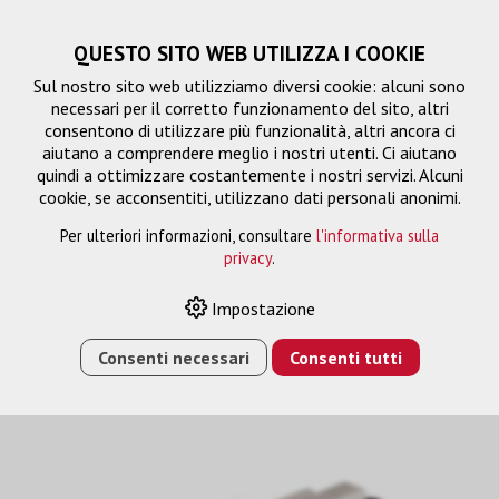
QUESTO SITO WEB UTILIZZA I COOKIE
Sul nostro sito web utilizziamo diversi cookie: alcuni sono
necessari per il corretto funzionamento del sito, altri
consentono di utilizzare più funzionalità, altri ancora ci
aiutano a comprendere meglio i nostri utenti. Ci aiutano
quindi a ottimizzare costantemente i nostri servizi. Alcuni
cookie, se acconsentiti, utilizzano dati personali anonimi.
Per ulteriori informazioni, consultare
l'informativa sulla
privacy
.
FTTH
Impostazione
Consenti necessari
Consenti tutti
HOME
›
E-SHOP
›
FTTH/RETE
›
ADATTORI
›
FTTH
›
ADAPTER CLIK-LC