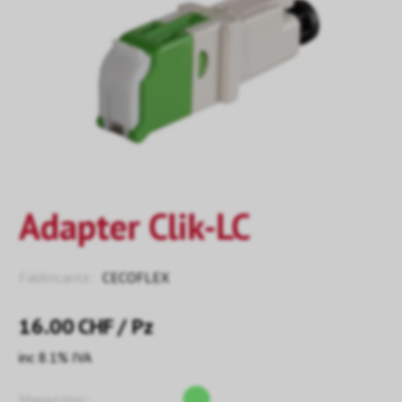
Adapter Clik-LC
Fabbricante:
CECOFLEX
16.00
CHF
/ Pz
inc 8.1% IVA
Magazzino::