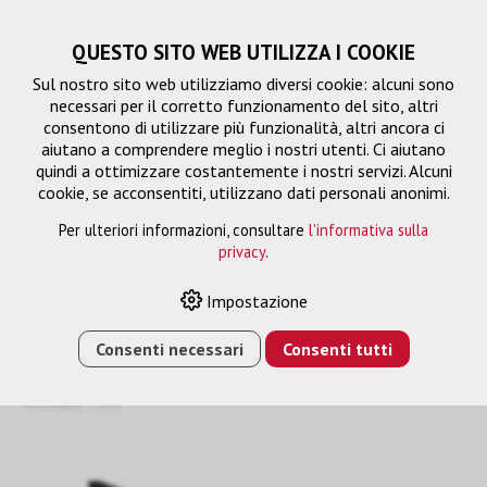
QUESTO SITO WEB UTILIZZA I COOKIE
Sul nostro sito web utilizziamo diversi cookie: alcuni sono
necessari per il corretto funzionamento del sito, altri
consentono di utilizzare più funzionalità, altri ancora ci
aiutano a comprendere meglio i nostri utenti. Ci aiutano
quindi a ottimizzare costantemente i nostri servizi. Alcuni
cookie, se acconsentiti, utilizzano dati personali anonimi.
Per ulteriori informazioni, consultare
l'informativa sulla
privacy
.
DVI-DVI
Impostazione
Consenti necessari
Consenti tutti
HOME
›
E-SHOP
›
GESTIONE DEL SEGNALE
›
CAVO DI
COLLEGAMENTO
›
DVI-DVI
›
DVI-D (M) - DVI-D (M), NERO,
WUXGA, 7.5M