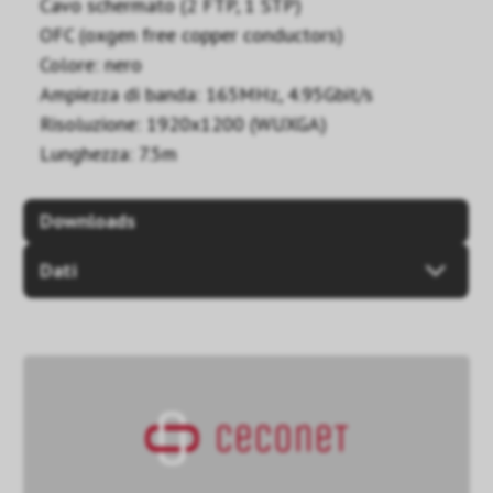
Cavo schermato (2 FTP, 1 STP)
OFC (oxgen free copper conductors)
Colore: nero
Ampiezza di banda: 165MHz, 4.95Gbit/s
Risoluzione: 1920x1200 (WUXGA)
Lunghezza: 7.5m
Downloads
Dati