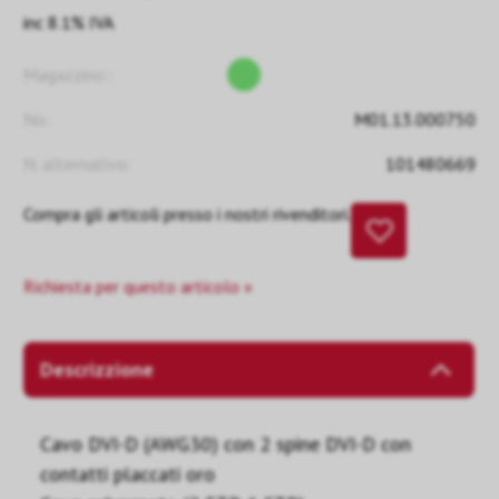
inc 8.1% IVA
Magazzino::
No:
M01.13.000750
N. alternativo:
101480669
Compra gli articoli presso i nostri rivenditori.
Richiesta per questo articolo »
Descrizzione
Cavo DVI-D (AWG30) con 2 spine DVI-D con
contatti placcati oro