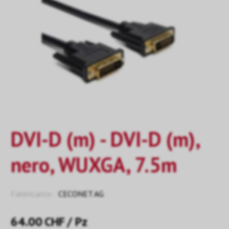
DVI-D (m) - DVI-D (m),
nero, WUXGA, 7.5m
Fabbricante:
CECONET AG
64.00
CHF
/ Pz