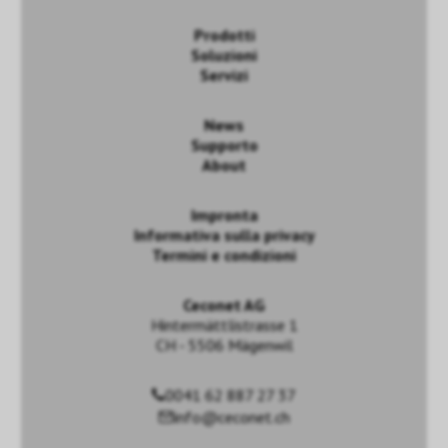
Prodotti
Soluzioni
Servizi
News
Supporto
About
Impronta
Informativa sulla privacy
Termini e condizioni
Ceconet AG
Hintermättlistrasse 1
CH - 5506 Mägenwil
0041 62 887 27 37
info@ceconet.ch