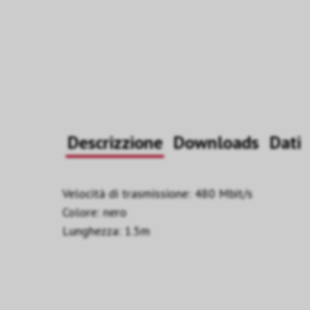
Descrizzione
Downloads
Dati
Velocità di trasmissione: 480 Mbit/s
Colore: nero
Lunghezza: 1.5m