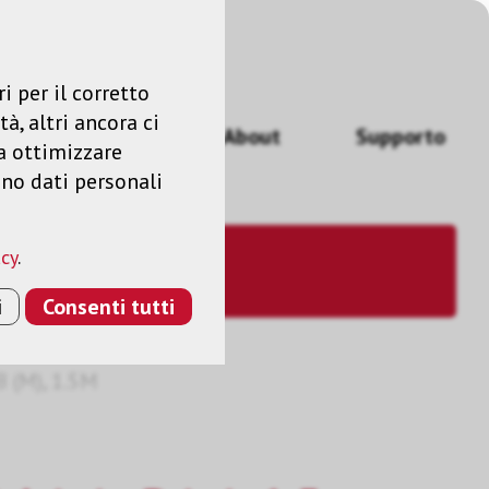
Accedere
IT
i per il corretto
à, altri ancora ci
izi
News
About
Supporto
a ottimizzare
ano dati personali
acy
.
i
Consenti tutti
B (M), 1.5M