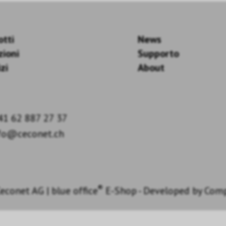
otti
News
zioni
Supporto
zi
About
41 62 887 27 37
fo@ceconet.ch
®
econet AG
|
blue office
E-Shop - Developed by
Com