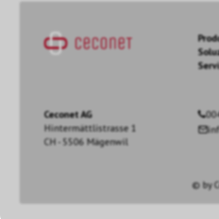
Prod
Solu
Servi
Ceconet AG
00
Hintermättlistrasse 1
in
CH - 5506 Mägenwil
© by
C