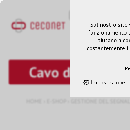
Sul nostro sito 
funzionamento del
aiutano a co
costantemente i n
Cavo di colleg
Pe
Impostazione
HOME
›
E-SHOP
›
GESTIONE DEL SEGNA