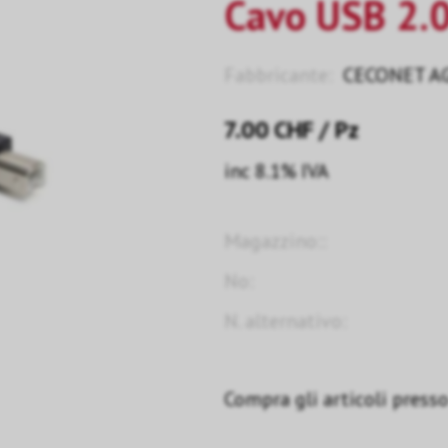
Cavo USB 2.0 
Fabbricante:
CECONET A
7.00
CHF
/ Pz
inc 8.1% IVA
Magazzino::
No:
N. alternativo:
Compra gli articoli presso 