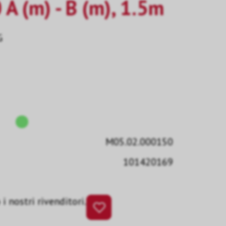
A (m) - B (m), 1.5m
G
M05.02.000150
101420169
i nostri rivenditori.