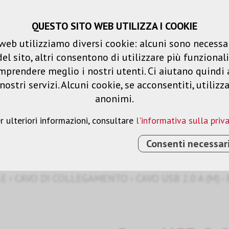
QUESTO SITO WEB UTILIZZA I COOKIE
Carrello spesa
Liste dei desideri
web utilizziamo diversi cookie: alcuni sono necessar
 sito, altri consentono di utilizzare più funzionalit
Prodotti
Soluzioni
Serv
mprendere meglio i nostri utenti. Ci aiutano quindi 
ostri servizi. Alcuni cookie, se acconsentiti, utilizz
anonimi.
amento
r ulteriori informazioni, consultare
l'informativa sulla priv
Consenti necessar
LE
›
CAVO DI COLLEGAMENTO
›
CAVO USB 2.0 A (M) - 